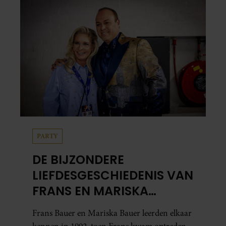
in…
PARTY
DE BIJZONDERE
LIEFDESGESCHIEDENIS VAN
FRANS EN MARISKA
BAUER: OOK IN BED
Frans Bauer en Mariska Bauer leerden elkaar
ELKAARS EERSTE