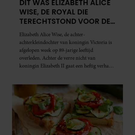
DIT WAS ELIZABETH ALICE
WISE, DE ROYAL DIE
TERECHTSTOND VOOR DE
DOOD VAN HAAR BABY
Elizabeth Alice Wise, de achter-
achterkleindochter van koningin Victoria is
afgelopen week op 89-jarige leeftijd
overleden. Achter de verre nicht van
koningin Elizabeth II gaat een heftig verhaal
schuil. Zo zag haar leven eruit.