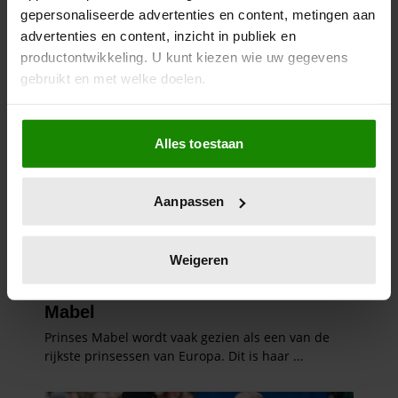
gepersonaliseerde advertenties en content, metingen aan
advertenties en content, inzicht in publiek en
productontwikkeling. U kunt kiezen wie uw gegevens
gebruikt en met welke doelen.
Als u het toestaat, willen we ook graag:
Alles toestaan
Informatie verzamelen over uw geografische
locatie, die tot een paar meter nauwkeurig kan zijn
Uw apparaat identificeren door het actief te
Aanpassen
scannen op specifieke eigenschappen (fingerprinting)
Lees meer over hoe uw persoonlijke gegevens worden
verwerkt en stel uw voorkeuren in het
detailgedeelte
in.
Weigeren
U kunt uw toestemming op elk moment wijzigen of
intrekken in de Cookieverklaring.
We gebruiken cookies om content en advertenties te
personaliseren, om functies voor social media te bieden
en om ons websiteverkeer te analyseren. Ook delen we