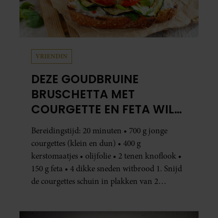
VRIENDIN
DEZE GOUDBRUINE
BRUSCHETTA MET
COURGETTE EN FETA WIL
JE METEEN MAKEN
Bereidingstijd: 20 minuten • 700 g jonge
courgettes (klein en dun) • 400 g
kerstomaatjes • olijfolie • 2 tenen knoflook •
150 g feta • 4 dikke sneden witbrood 1. Snijd
de courgettes schuin in plakken van 2
centimeter dik. Halveer de tomaatjes. Pel en
hak de knoflook. 2. Verhit een scheut olie