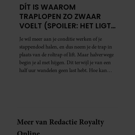
DÍT IS WAAROM
TRAPLOPEN ZO ZWAAR
VOELT (SPOILER: HET LIGT
NIET AAN JE CONDITIE)
Je wil meer aan je conditie werken of je
stappendoel halen, en dus neem je de trap in
plaats van de roltrap of lift. Maar halverwege
begin je al met hijgen. Dit terwijl je van een
half uur wandelen geen last hebt. Hoe kan
dat?
Meer van Redactie Royalty
Online