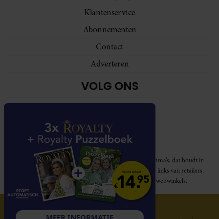
Klantenservice
Abonnementen
Contact
Adverteren
VOLG ONS
Royalty participeert in diverse affiliate marketing programma’s, dat houdt in
dat Royalty commissies ontvangt voor aankopen middels links van retailers.
Deze website wordt niet gesponsord door de genoemde webwinkels.
© 2026 Royalty Online
MEER INFORMATIE