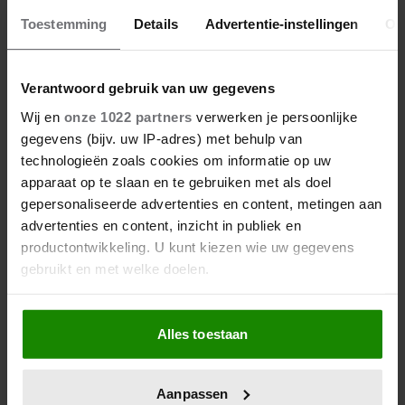
Toestemming
Details
Advertentie-instellingen
Ov
Verantwoord gebruik van uw gegevens
Wij en
onze 1022 partners
verwerken je persoonlijke
gegevens (bijv. uw IP-adres) met behulp van
technologieën zoals cookies om informatie op uw
apparaat op te slaan en te gebruiken met als doel
gepersonaliseerde advertenties en content, metingen aan
advertenties en content, inzicht in publiek en
productontwikkeling. U kunt kiezen wie uw gegevens
gebruikt en met welke doelen.
Als u het toestaat, willen we ook graag:
Alles toestaan
Informatie verzamelen over uw geografische
locatie, die tot een paar meter nauwkeurig kan zijn
Uw apparaat identificeren door het actief te
Aanpassen
scannen op specifieke eigenschappen (fingerprinting)