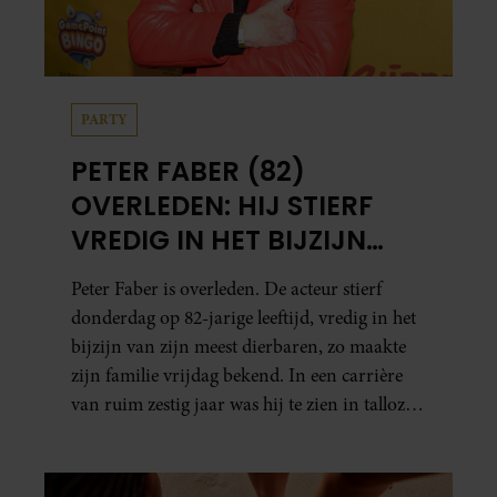
PARTY
PETER FABER (82)
OVERLEDEN: HIJ STIERF
VREDIG IN HET BIJZIJN
VAN ZIJN MEEST
Peter Faber is overleden. De acteur stierf
DIERBAREN
donderdag op 82-jarige leeftijd, vredig in het
bijzijn van zijn meest dierbaren, zo maakte
zijn familie vrijdag bekend. In een carrière
van ruim zestig jaar was hij te zien in talloze
films, tv-series en theaterproducties.