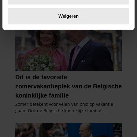
Lees meer over hoe uw persoonlijke gegevens worden
verwerkt en stel uw voorkeuren in het
detailgedeelte
in.
Weigeren
U kunt uw toestemming op elk moment wijzigen of
intrekken in de Cookieverklaring.
We gebruiken cookies om content en advertenties te
personaliseren, om functies voor social media te bieden
en om ons websiteverkeer te analyseren. Ook delen we
informatie over uw gebruik van onze site met onze
partners voor social media, adverteren en analyse. Deze
partners kunnen deze gegevens combineren met andere
informatie die u aan ze heeft verstrekt of die ze hebben
verzameld op basis van uw gebruik van hun services. U
gaat akkoord met onze cookies als u onze website blijft
gebruiken.