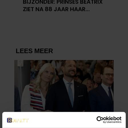
BIJZONDER: PRINSES BEATRIX
ZIET NA 88 JAAR HAAR
VERDWENEN WIEG TERUG