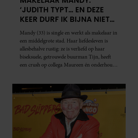
MAKELAAR MANDY:
‘JUDITH TYPT… EN DEZE
KEER DURF IK BIJNA NIET
TE LEZEN WAT ER KOMT’
Mandy (33) is single en werkt als makelaar in
een middelgrote stad. Haar liefdesleven is
allesbehalve rustig: ze is verliefd op haar
biseksuele, getrouwde buurman Tijn, heeft
een crush op collega Maureen én onderhoudt
in het geheim een seksuele relatie met een
bekende Nederlander.