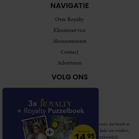
NAVIGATIE
Over Royalty
Klantenservice
Abonnementen
Contact
Adverteren
VOLG ONS
Royalty participeert in diverse affiliate marketing programma’s, dat houdt in
dat Royalty commissies ontvangt voor aankopen middels links van retailers.
Deze website wordt niet gesponsord door de genoemde webwinkels.