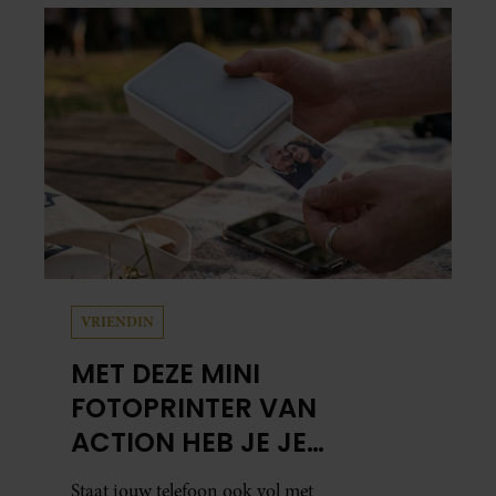
Leidsedwarsstraat roept een stortvloed aan
herinneringen op. Daar begon hun leven
samen en werd dochter Lola geboren.
VRIENDIN
MET DEZE MINI
FOTOPRINTER VAN
ACTION HEB JE JE
FAVORIETE FOTO’S BINNEN
Staat jouw telefoon ook vol met