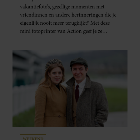
ÉÉN MINUUT IN HANDEN
vakantiefoto’s, gezellige momenten met
vriendinnen en andere herinneringen die je
eigenlijk nooit meer terugkijkt? Met deze
mini fotoprinter van Action geef je ze
eindelijk een plekje buiten je camerarol. En
het leuke: binnen één minuut heb je jouw foto
al in handen.
WEEKEND