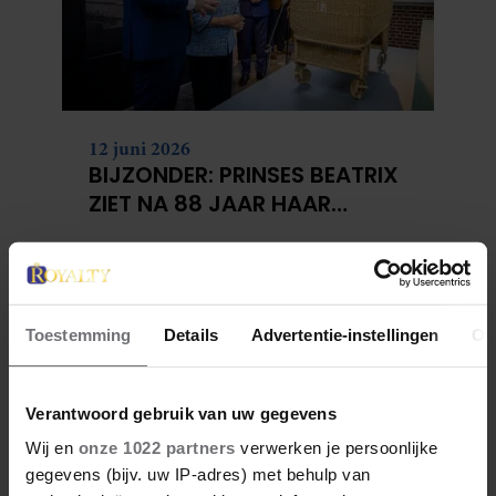
12 juni 2026
BIJZONDER: PRINSES BEATRIX
ZIET NA 88 JAAR HAAR
VERDWENEN WIEG TERUG
Toestemming
Details
Advertentie-instellingen
Ov
Verantwoord gebruik van uw gegevens
Wij en
onze 1022 partners
verwerken je persoonlijke
gegevens (bijv. uw IP-adres) met behulp van