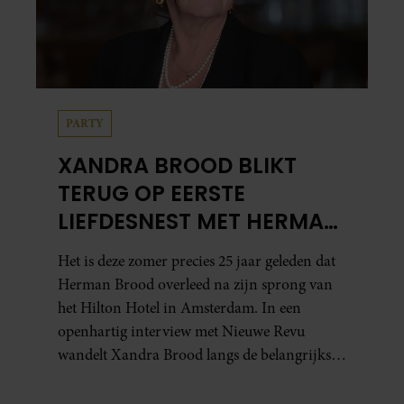
PARTY
XANDRA BROOD BLIKT
TERUG OP EERSTE
LIEFDESNEST MET HERMAN
BROOD: “HIER IS LOLA
Het is deze zomer precies 25 jaar geleden dat
GEBOREN”
Herman Brood overleed na zijn sprong van
het Hilton Hotel in Amsterdam. In een
openhartig interview met Nieuwe Revu
wandelt Xandra Brood langs de belangrijkste
plekken uit hun gezamenlijke verleden.
Vooral de woning aan de Lange