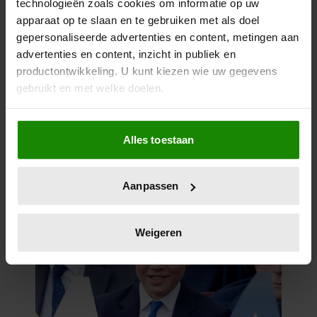
technologieën zoals cookies om informatie op uw
apparaat op te slaan en te gebruiken met als doel
gepersonaliseerde advertenties en content, metingen aan
advertenties en content, inzicht in publiek en
productontwikkeling. U kunt kiezen wie uw gegevens
gebruikt en met welke doelen.
Als u het toestaat, willen we ook graag:
Alles toestaan
Informatie verzamelen over uw geografische
locatie, die tot een paar meter nauwkeurig kan zijn
Uw apparaat identificeren door het actief te
Aanpassen
scannen op specifieke eigenschappen (fingerprinting)
Lees meer over hoe uw persoonlijke gegevens worden
verwerkt en stel uw voorkeuren in het
detailgedeelte
in.
Weigeren
U kunt uw toestemming op elk moment wijzigen of
intrekken in de Cookieverklaring.
We gebruiken cookies om content en advertenties te
personaliseren, om functies voor social media te bieden