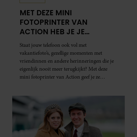
MET DEZE MINI
FOTOPRINTER VAN
ACTION HEB JE JE
FAVORIETE FOTO’S BINNEN
Staat jouw telefoon ook vol met
ÉÉN MINUUT IN HANDEN
vakantiefoto’s, gezellige momenten met
vriendinnen en andere herinneringen die je
eigenlijk nooit meer terugkijkt? Met deze
mini fotoprinter van Action geef je ze
eindelijk een plekje buiten je camerarol. En
het leuke: binnen één minuut heb je jouw foto
al in handen.