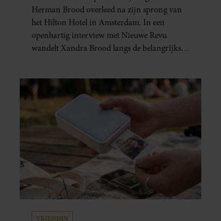
GEBOREN”
Herman Brood overleed na zijn sprong van
het Hilton Hotel in Amsterdam. In een
openhartig interview met Nieuwe Revu
wandelt Xandra Brood langs de belangrijkste
plekken uit hun gezamenlijke verleden.
Vooral de woning aan de Lange
Leidsedwarsstraat roept een stortvloed aan
herinneringen op. Daar begon hun leven
samen en werd dochter Lola geboren.
VRIENDIN