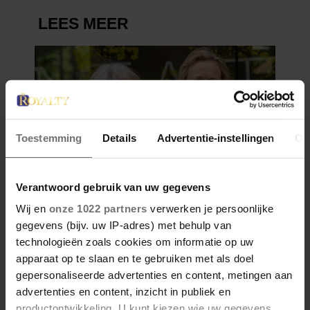
Toestemming
Details
Advertentie-instellingen
Ov
Verantwoord gebruik van uw gegevens
Wij en
onze 1022 partners
verwerken je persoonlijke
gegevens (bijv. uw IP-adres) met behulp van
technologieën zoals cookies om informatie op uw
apparaat op te slaan en te gebruiken met als doel
gepersonaliseerde advertenties en content, metingen aan
advertenties en content, inzicht in publiek en
productontwikkeling. U kunt kiezen wie uw gegevens