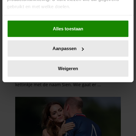
gebruikt en met welke doelen.
Als u het toestaat, willen we ook graag:
Alles toestaan
Informatie verzamelen over uw geografische
locatie, die tot een paar meter nauwkeurig kan zijn
Uw apparaat identificeren door het actief te
Aanpassen
scannen op specifieke eigenschappen (fingerprinting)
Lees meer over hoe uw persoonlijke gegevens worden
verwerkt en stel uw voorkeuren in het
detailgedeelte
in.
Weigeren
U kunt uw toestemming op elk moment wijzigen of
intrekken in de Cookieverklaring.
We gebruiken cookies om content en advertenties te
personaliseren, om functies voor social media te bieden
en om ons websiteverkeer te analyseren. Ook delen we
informatie over uw gebruik van onze site met onze
partners voor social media, adverteren en analyse. Deze
partners kunnen deze gegevens combineren met andere