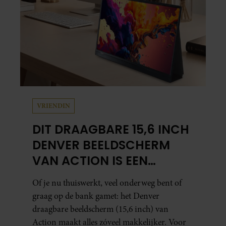
VRIENDIN
DIT DRAAGBARE 15,6 INCH
DENVER BEELDSCHERM
VAN ACTION IS EEN
GAMECHANGER VOOR
Of je nu thuiswerkt, veel onderweg bent of
THUISWERKERS ÉN BINGE-
graag op de bank gamet: het Denver
WATCHERS
draagbare beeldscherm (15,6 inch) van
Action maakt alles zóveel makkelijker. Voor