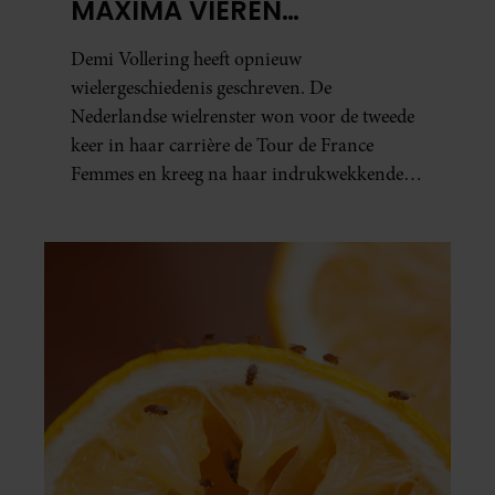
MÁXIMA VIEREN
HISTORISCHE ZEGE DEMI
Demi Vollering heeft opnieuw
VOLLERING OP TOUR DE
wielergeschiedenis geschreven. De
FRANCE FEMMES
Nederlandse wielrenster won voor de tweede
keer in haar carrière de Tour de France
Femmes en kreeg na haar indrukwekkende
prestatie zelfs koninklijke felicitaties.