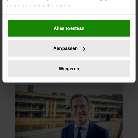
gebruikt en met welke doelen.
Als u het toestaat, willen we ook graag:
Alles toestaan
Informatie verzamelen over uw geografische
locatie, die tot een paar meter nauwkeurig kan zijn
Uw apparaat identificeren door het actief te
Aanpassen
scannen op specifieke eigenschappen (fingerprinting)
Lees meer over hoe uw persoonlijke gegevens worden
verwerkt en stel uw voorkeuren in het
detailgedeelte
in.
Weigeren
U kunt uw toestemming op elk moment wijzigen of
intrekken in de Cookieverklaring.
We gebruiken cookies om content en advertenties te
personaliseren, om functies voor social media te bieden
en om ons websiteverkeer te analyseren. Ook delen we
informatie over uw gebruik van onze site met onze
partners voor social media, adverteren en analyse. Deze
partners kunnen deze gegevens combineren met andere