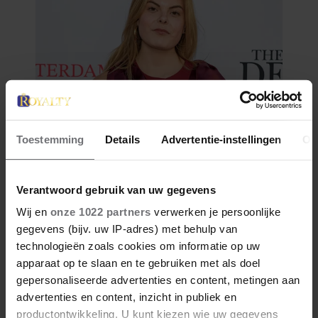
Toestemming
Details
Advertentie-instellingen
Ov
Verantwoord gebruik van uw gegevens
Wij en
onze 1022 partners
verwerken je persoonlijke
gegevens (bijv. uw IP-adres) met behulp van
technologieën zoals cookies om informatie op uw
apparaat op te slaan en te gebruiken met als doel
gepersonaliseerde advertenties en content, metingen aan
advertenties en content, inzicht in publiek en
productontwikkeling. U kunt kiezen wie uw gegevens