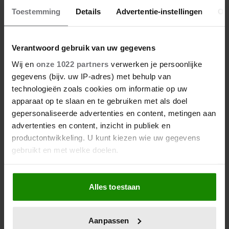
Toestemming
Details
Advertentie-instellingen
Ov
Verantwoord gebruik van uw gegevens
Wij en
onze 1022 partners
verwerken je persoonlijke
gegevens (bijv. uw IP-adres) met behulp van
technologieën zoals cookies om informatie op uw
apparaat op te slaan en te gebruiken met als doel
gepersonaliseerde advertenties en content, metingen aan
advertenties en content, inzicht in publiek en
productontwikkeling. U kunt kiezen wie uw gegevens
gebruikt en met welke doelen.
Als u het toestaat, willen we ook graag:
Alles toestaan
Informatie verzamelen over uw geografische
locatie, die tot een paar meter nauwkeurig kan zijn
Uw apparaat identificeren door het actief te
Aanpassen
scannen op specifieke eigenschappen (fingerprinting)