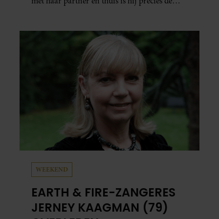
met haar partner en thuis is hij precies de
man op wie ze verliefd werd: lief, zorgzaam
en grappig. Toch merkt ze dat ze zich steeds
vaker schaamt zodra ze samen onder de
mensen zijn.
WEEKEND
EARTH & FIRE-ZANGERES
JERNEY KAAGMAN (79)