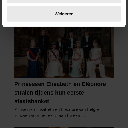
Lees meer over hoe uw persoonlijke gegevens worden
verwerkt en stel uw voorkeuren in het
detailgedeelte
in.
Weigeren
U kunt uw toestemming op elk moment wijzigen of
intrekken in de Cookieverklaring.
We gebruiken cookies om content en advertenties te
personaliseren, om functies voor social media te bieden
en om ons websiteverkeer te analyseren. Ook delen we
informatie over uw gebruik van onze site met onze
partners voor social media, adverteren en analyse. Deze
partners kunnen deze gegevens combineren met andere
informatie die u aan ze heeft verstrekt of die ze hebben
verzameld op basis van uw gebruik van hun services. U
gaat akkoord met onze cookies als u onze website blijft
gebruiken.