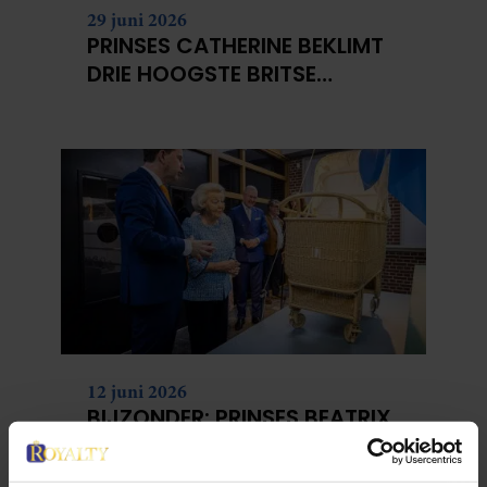
29 juni 2026
PRINSES CATHERINE BEKLIMT
DRIE HOOGSTE BRITSE
BERGEN VOOR
KANKERONDERZOEK
12 juni 2026
BIJZONDER: PRINSES BEATRIX
ZIET NA 88 JAAR HAAR
VERDWENEN WIEG TERUG