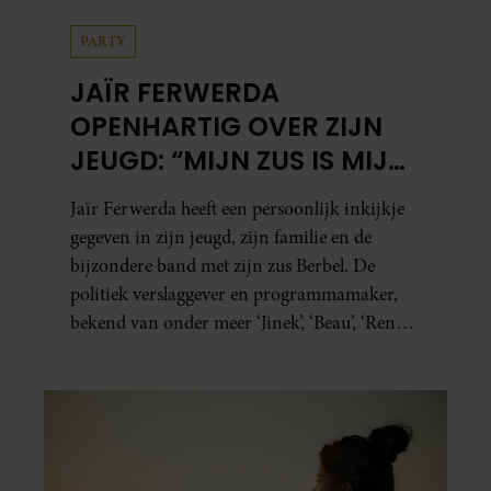
PARTY
JAÏR FERWERDA
OPENHARTIG OVER ZIJN
JEUGD: “MIJN ZUS IS MIJN
MORELE KOMPAS”
Jaïr Ferwerda heeft een persoonlijk inkijkje
gegeven in zijn jeugd, zijn familie en de
bijzondere band met zijn zus Berbel. De
politiek verslaggever en programmamaker,
bekend van onder meer ‘Jinek’, ‘Beau’, ‘Renze’,
‘Humberto’ en ‘RTL Tonight’, vertelt dat juist
zijn opvoeding de basis vormde voor zijn
carrière. Nog altijd kan hij voor advies bij
zijn zus terecht.