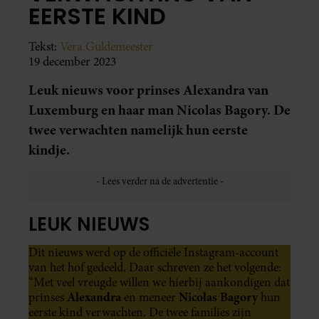
EERSTE KIND
Tekst:
Vera Guldemeester
19 december 2023
Leuk nieuws voor prinses Alexandra van
Luxemburg en haar man Nicolas Bagory. De
twee verwachten namelijk hun eerste
kindje.
LEUK NIEUWS
Dit nieuws werd op de officiële Instagram-account
van het hof gedeeld. Daar schreven ze het volgende:
“Met veel vreugde willen we hierbij aankondigen dat
Alexandra
Nicolas Bagory
prinses
en meneer
hun
eerste kind verwachten. De twee families zijn