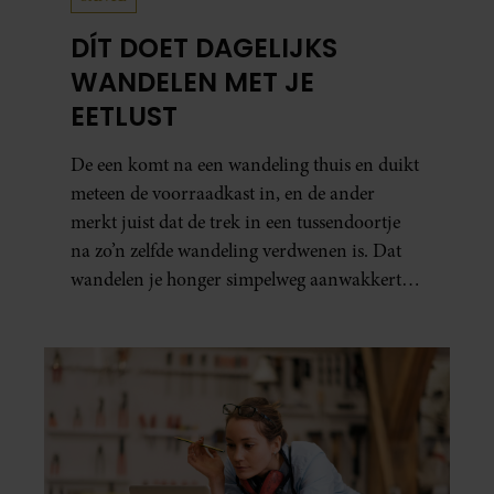
DÍT DOET DAGELIJKS
WANDELEN MET JE
EETLUST
De een komt na een wandeling thuis en duikt
meteen de voorraadkast in, en de ander
merkt juist dat de trek in een tussendoortje
na zo’n zelfde wandeling verdwenen is. Dat
wandelen je honger simpelweg aanwakkert,
blijkt uit onderzoek een stuk te kort door de
bocht. Er gebeurt iets veel interessanters.