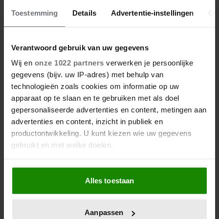
Toestemming
Details
Advertentie-instellingen
Ov
28 april 2026
DIT ZIJN DE 4 FAVORIETE
Verantwoord gebruik van uw gegevens
MODEMERKEN VAN PRINSES
CATHERINE
Wij en
onze 1022 partners
verwerken je persoonlijke
gegevens (bijv. uw IP-adres) met behulp van
technologieën zoals cookies om informatie op uw
apparaat op te slaan en te gebruiken met als doel
gepersonaliseerde advertenties en content, metingen aan
advertenties en content, inzicht in publiek en
productontwikkeling. U kunt kiezen wie uw gegevens
gebruikt en met welke doelen.
Als u het toestaat, willen we ook graag:
Alles toestaan
Informatie verzamelen over uw geografische
23 april 2026
locatie, die tot een paar meter nauwkeurig kan zijn
KATE EN CAMILLA HEBBEN EEN
Uw apparaat identificeren door het actief te
Aanpassen
scannen op specifieke eigenschappen (fingerprinting)