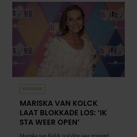
zonovergoten bestemming én vertelt ze hoe
bijzonder de reis voor haar is geweest.
WEEKEND
MARISKA VAN KOLCK
LAAT BLOKKADE LOS: ‘IK
STA WEER OPEN’
Mariska van Kolck is al drie jaar vrijgezel.