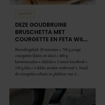
VRIENDIN
DEZE GOUDBRUINE
BRUSCHETTA MET
COURGETTE EN FETA WIL
JE METEEN MAKEN
Bereidingstijd: 20 minuten • 700 g jonge
courgettes (klein en dun) • 400 g
kerstomaatjes • olijfolie • 2 tenen knoflook •
150 g feta • 4 dikke sneden witbrood 1. Snijd
de courgettes schuin in plakken van 2
centimeter dik. Halveer de tomaatjes. Pel en
hak de knoflook. 2. Verhit een scheut olie
in…