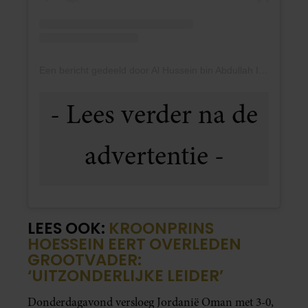
Een bericht gedeeld door Al Hussein bin Abdullah II (@alhusseinjo)
LEES OOK:
KROONPRINS
HOESSEIN EERT OVERLEDEN
GROOTVADER:
‘UITZONDERLIJKE LEIDER’
Donderdagavond versloeg Jordanië Oman met 3-0,