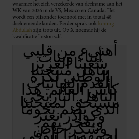
waarmee het zich verzekerde van deelname aan het
WK van 2026 in de VS, Mexico en Canada. Het
wordt een bijzonder toernooi met in totaal 48
deelnemende landen. Eerder sprak ook
koning
Abdullah
zijn trots uit. Op X noemde hij de
kwalificatie ‘historisch’.
أهنىء من قلبي
أبناء وبنات
شعبنا العزيز
بتأهل منتخبنا
الوطني لكرة
القدم لنهائيات
كأس العالم. هذا
التأهل التاريخي
مستحق لمنتخبنا
الذي يضم نجوما
وكوادر نعتز
ونفخر بهم.
وشكر خاص
لجمهورنا الوفي