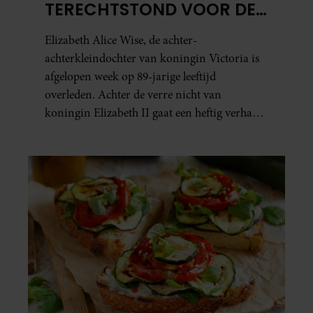
TERECHTSTOND VOOR DE
DOOD VAN HAAR BABY
Elizabeth Alice Wise, de achter-
achterkleindochter van koningin Victoria is
afgelopen week op 89-jarige leeftijd
overleden. Achter de verre nicht van
koningin Elizabeth II gaat een heftig verhaal
schuil. Zo zag haar leven eruit.