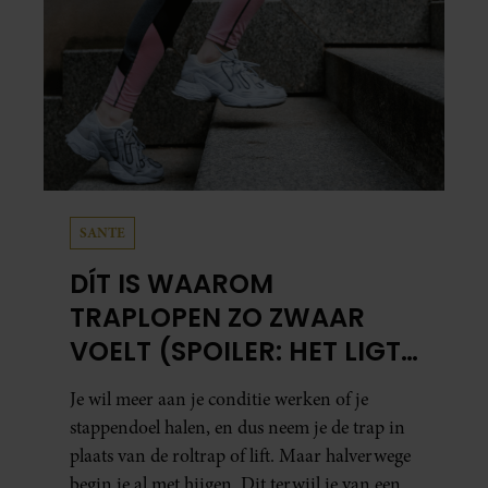
SANTE
DÍT IS WAAROM
TRAPLOPEN ZO ZWAAR
VOELT (SPOILER: HET LIGT
NIET AAN JE CONDITIE)
Je wil meer aan je conditie werken of je
stappendoel halen, en dus neem je de trap in
plaats van de roltrap of lift. Maar halverwege
begin je al met hijgen. Dit terwijl je van een