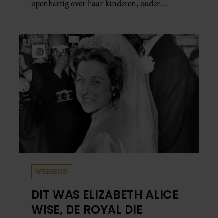
openhartig over haar kinderen, ouder
worden en haar nieuwe kinderboek Chill.
Ook blikt ze terug op haar jeugd en deelt ze
welke levenslessen haar vandaag de dag het
meest bezighouden.
WEEKEND
DIT WAS ELIZABETH ALICE
WISE, DE ROYAL DIE