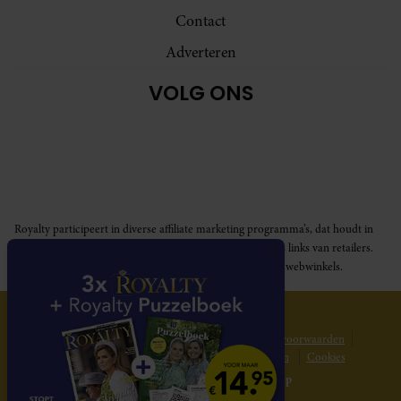
Contact
Adverteren
VOLG ONS
Royalty participeert in diverse affiliate marketing programma’s, dat houdt in
dat Royalty commissies ontvangt voor aankopen middels links van retailers.
Deze website wordt niet gesponsord door de genoemde webwinkels.
© 2026 Royalty Online
Privacy statement
Disclaimer
Gebruikersvoorwaarden
Spelvoorwaarden
Abonnementsvoorwaarden
Cookies
Website gerealiseerd door
MediaSoep