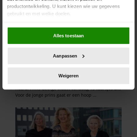
productontwikkeling. U kunt kiezen wie uw gegevens
gebruikt en met welke doelen.
Als u het toestaat, willen we ook graag:
Alles toestaan
Informatie verzamelen over uw geografische
locatie, die tot een paar meter nauwkeurig kan zijn
Uw apparaat identificeren door het actief te
Aanpassen
scannen op specifieke eigenschappen (fingerprinting)
Lees meer over hoe uw persoonlijke gegevens worden
verwerkt en stel uw voorkeuren in het
detailgedeelte
in.
Weigeren
U kunt uw toestemming op elk moment wijzigen of
intrekken in de Cookieverklaring.
We gebruiken cookies om content en advertenties te
personaliseren, om functies voor social media te bieden
en om ons websiteverkeer te analyseren. Ook delen we
informatie over uw gebruik van onze site met onze
partners voor social media, adverteren en analyse. Deze