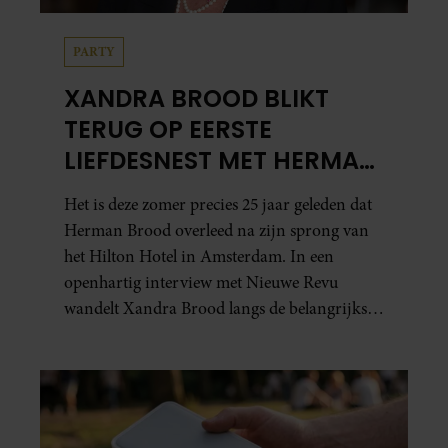
PARTY
XANDRA BROOD BLIKT
TERUG OP EERSTE
LIEFDESNEST MET HERMAN
BROOD: “HIER IS LOLA
Het is deze zomer precies 25 jaar geleden dat
GEBOREN”
Herman Brood overleed na zijn sprong van
het Hilton Hotel in Amsterdam. In een
openhartig interview met Nieuwe Revu
wandelt Xandra Brood langs de belangrijkste
plekken uit hun gezamenlijke verleden.
Vooral de woning aan de Lange
Leidsedwarsstraat roept een stortvloed aan
herinneringen op. Daar begon hun leven
samen en werd dochter Lola geboren.