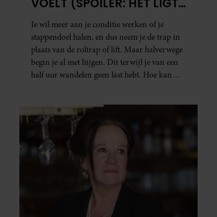
VOELT (SPOILER: HET LIGT
NIET AAN JE CONDITIE)
Je wil meer aan je conditie werken of je
stappendoel halen, en dus neem je de trap in
plaats van de roltrap of lift. Maar halverwege
begin je al met hijgen. Dit terwijl je van een
half uur wandelen geen last hebt. Hoe kan
dat?