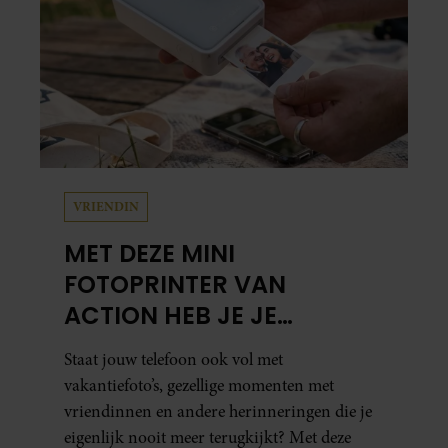
VRIENDIN
MET DEZE MINI
FOTOPRINTER VAN
ACTION HEB JE JE
FAVORIETE FOTO’S BINNEN
Staat jouw telefoon ook vol met
ÉÉN MINUUT IN HANDEN
vakantiefoto’s, gezellige momenten met
vriendinnen en andere herinneringen die je
eigenlijk nooit meer terugkijkt? Met deze