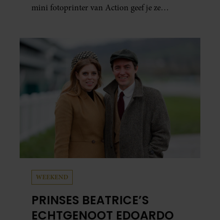
mini fotoprinter van Action geef je ze
eindelijk een plekje buiten je camerarol. En
het leuke: binnen één minuut heb je jouw foto
al in handen.
WEEKEND
PRINSES BEATRICE’S
ECHTGENOOT EDOARDO