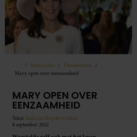
Monarchie
Denemarken
Mary open over eenzaamheid
MARY OPEN OVER
EENZAAMHEID
Tekst:
Redactie Royalty Online
8 september 2022
Worstelde zelf ook met het leven.