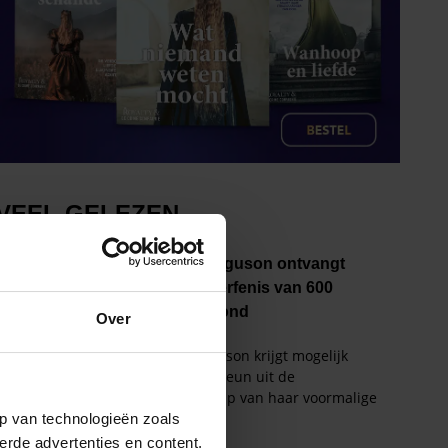
Over
p van technologieën zoals
erde advertenties en content,