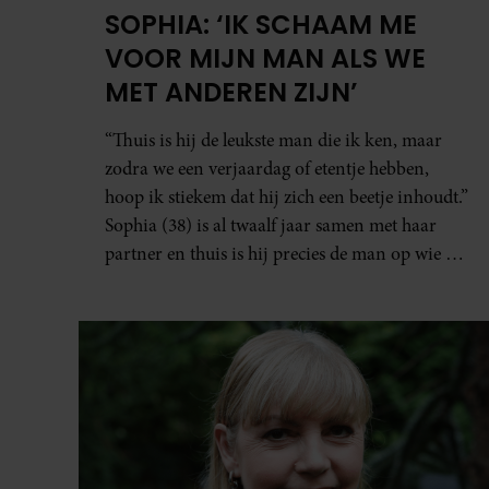
SOPHIA: ‘IK SCHAAM ME
VOOR MIJN MAN ALS WE
MET ANDEREN ZIJN’
“Thuis is hij de leukste man die ik ken, maar
zodra we een verjaardag of etentje hebben,
hoop ik stiekem dat hij zich een beetje inhoudt.”
Sophia (38) is al twaalf jaar samen met haar
partner en thuis is hij precies de man op wie ze
verliefd werd: lief, zorgzaam en grappig. Toch
merkt ze dat ze zich steeds vaker schaamt zodra
ze samen onder de mensen zijn.