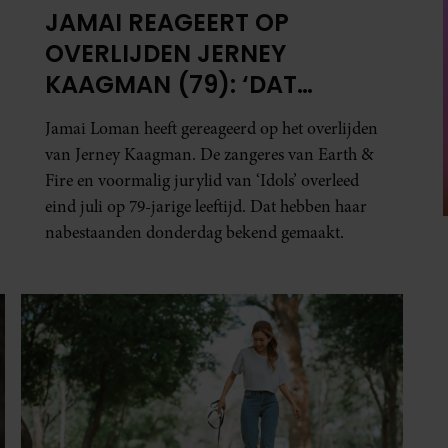
JAMAI REAGEERT OP
OVERLIJDEN JERNEY
KAAGMAN (79): ‘DAT
VERTROUWEN ZAL IK NOOIT
Jamai Loman heeft gereageerd op het overlijden
VERGETEN’
van Jerney Kaagman. De zangeres van Earth &
Fire en voormalig jurylid van ‘Idols’ overleed
eind juli op 79-jarige leeftijd. Dat hebben haar
nabestaanden donderdag bekend gemaakt.