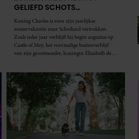
SANTE
DÍT DOET DAGELIJKS
WANDELEN MET JE EETLUST
De een komt na een wandeling thuis en duikt
meteen de voorraadkast in, en de ander merkt
juist dat de trek in een tussendoortje na zo’n
zelfde wandeling verdwenen is. Dat wandelen je
honger simpelweg aanwakkert, blijkt uit
onderzoek een stuk te kort door de bocht. Er
gebeurt iets veel interessanters.