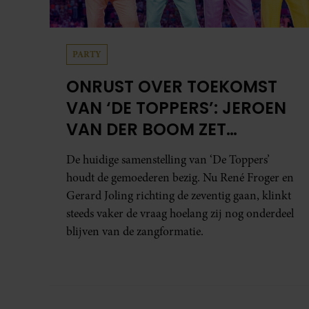
Meer van Redactie Royalty Online
2 juli 2026
ZIET CHARLES Z
NIET?
29 juni 2026
PRINSES CATHER
BERGEN VOOR 
12 juni 2026
BIJZONDER: PRI