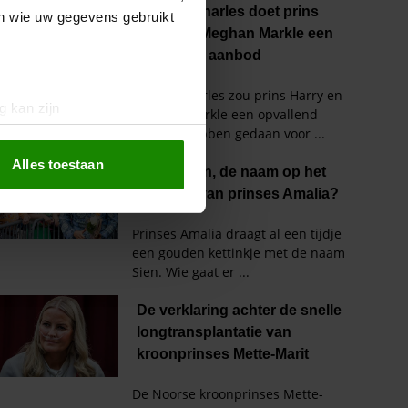
en wie uw gegevens gebruikt
g kan zijn
erprinting)
t
detailgedeelte
in. U kunt uw
Alles toestaan
 media te bieden en om ons
ze partners voor social
nformatie die u aan ze heeft
oord met onze cookies als u