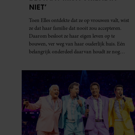
PARTY
ONRUST OVER TOEKOMST
VAN ‘DE TOPPERS’: JEROEN
VAN DER BOOM ZET
UITSPRAKEN RECHT
De huidige samenstelling van ‘De Toppers’
houdt de gemoederen bezig. Nu René Froger en
Gerard Joling richting de zeventig gaan, klinkt
steeds vaker de vraag hoelang zij nog onderdeel
blijven van de zangformatie.