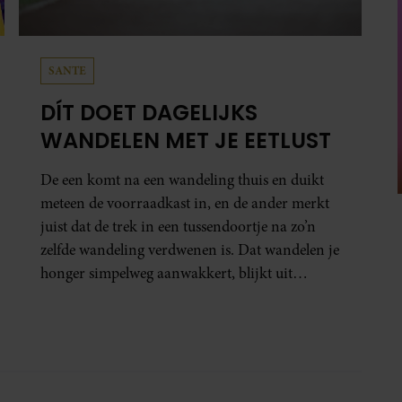
IJN JONGSTE KLEINKINDEREN OPNIEUW
INE BEKLIMT DRIE HOOGSTE BRITSE
KANKERONDERZOEK
NSES BEATRIX ZIET NA 88 JAAR HAAR