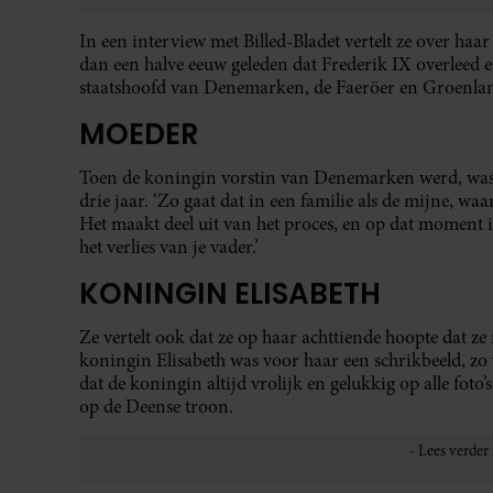
In een interview met Billed-Bladet vertelt ze over haa
dan een halve eeuw geleden dat Frederik IX overleed en
staatshoofd van Denemarken, de Faeröer en Groenla
MOEDER
Toen de koningin vorstin van Denemarken werd, was 
drie jaar. ‘Zo gaat dat in een familie als de mijne, waa
Het maakt deel uit van het proces, en op dat moment i
het verlies van je vader.’
KONINGIN ELISABETH
Ze vertelt ook dat ze op haar achttiende hoopte dat ze
koningin Elisabeth was voor haar een schrikbeeld, zo
dat de koningin altijd vrolijk en gelukkig op alle foto’
op de Deense troon.