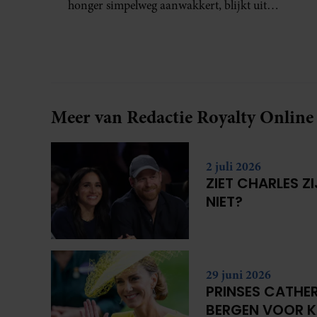
honger simpelweg aanwakkert, blijkt uit
onderzoek een stuk te kort door de bocht. Er
gebeurt iets veel interessanters.
Meer van Redactie Royalty Online
2 juli 2026
ZIET CHARLES Z
NIET?
29 juni 2026
PRINSES CATHER
BERGEN VOOR 