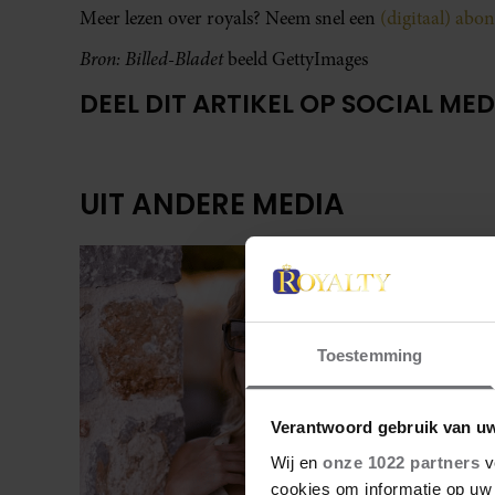
Meer lezen over royals? Neem snel een
(digitaal) ab
Bron: Billed-Bladet
beeld GettyImages
DEEL DIT ARTIKEL OP SOCIAL MED
UIT ANDERE MEDIA
Toestemming
Verantwoord gebruik van u
Wij en
onze 1022 partners
v
cookies om informatie op uw 