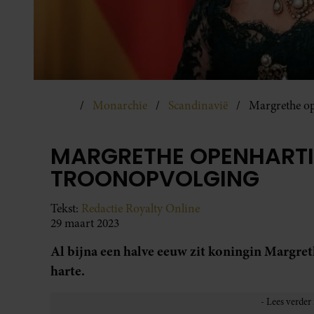
Monarchie
Scandinavië
Margrethe op
MARGRETHE OPENHARTI
TROONOPVOLGING
Tekst:
Redactie Royalty Online
29 maart 2023
Al bijna een halve eeuw zit koningin Margret
harte.