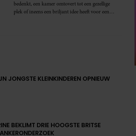
bedenkt, een kamer omtovert tot een gezellige
plek of ineens een briljant idee heeft voor een
feestje? Of dat je buurman van een oude
plantenpot een hippe lamp weet te maken,
terwijl jij om de haverklap naar je sleutels loopt
te zoeken.
IJN JONGSTE KLEINKINDEREN OPNIEUW
INE BEKLIMT DRIE HOOGSTE BRITSE
KANKERONDERZOEK