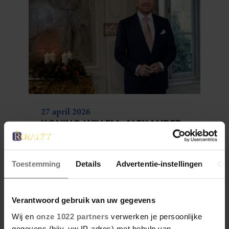
27 april 2026
KONING WILLEM-ALEXANDER
JARIG: ZIJN MOOISTE
PORTRETTEN DOOR DE JAREN
HEEN
Toestemming
Details
Advertentie-instellingen
Ov
Verantwoord gebruik van uw gegevens
Wij en
onze 1022 partners
verwerken je persoonlijke
gegevens (bijv. uw IP-adres) met behulp van