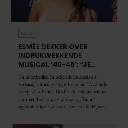
PARTY
ESMÉE DEKKER OVER
INDRUKWEKKENDE
MUSICAL ‘40-45’: “JE
BESEFT INEENS HOE
Na hoofdrollen in bekende musicals als
KOSTBAAR VRIJHEID IS”
‘Grease’, ‘Saturday Night Fever’ en ‘West Side
Story’ kiest Esmée Dekker dit najaar bewust
voor een heel andere uitdaging. Vanaf
september is de actrice te zien in ‘40-45’, een
indrukwekkende spektakelmusical over de
Tweede Wereldoorlog. Volgens Esmée is het