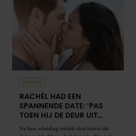
een voorstelling die niet alleen raakt, maar
het publiek ook aan het denken zet.
VRIENDIN
RACHÉL HAD EEN
SPANNENDE DATE: ‘PAS
TOEN HIJ DE DEUR UIT
WAS, BESEFTE IK WAT ER
Na haar scheiding ontdekt deze lezeres dat
ECHT WAS GEBEURD’