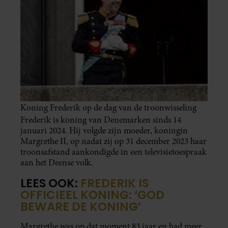
Koning Frederik op de dag van de troonwisseling
Frederik is koning van Denemarken sinds 14
januari 2024. Hij volgde zijn moeder, koningin
Margrethe II, op nadat zij op 31 december 2023 haar
troonsafstand aankondigde in een televisietoespraak
aan het Deense volk.
LEES OOK:
FREDERIK IS
OFFICIEEL KONING: ‘GOD
BEWARE DE KONING’
Margrethe was op dat moment 83 jaar en had meer