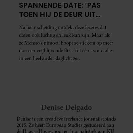
SPANNENDE DATE: ‘PAS
TOEN HIJ DE DEUR UIT
WAS, BESEFTE IK WAT ER
Na haar scheiding ontdekt deze lezeres dat
ECHT WAS GEBEURD’
daten ook luchtig en leuk kan zijn. Maar als
ze Menno ontmoet, hoopt ze stiekem op meer
dan een vrijblijvende flirt. Tot één avond alles
in een heel ander daglicht zet.
Denise Delgado
Denise is een creatieve freelance journalist sinds
2015. Ze heeft European Studies gestudeerd aan
de Haagse Hogeschool en Journalistiek aan KU