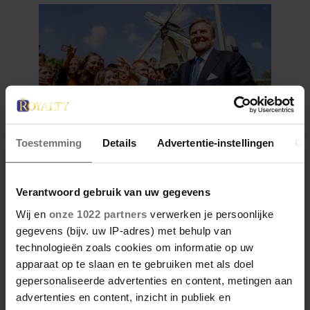
Toestemming
Details
Advertentie-instellingen
Ov
27 april 2026
DOKKUM PAKT UIT VOOR
KONINGSPAAR TIJDENS
Verantwoord gebruik van uw gegevens
KONINGSDAG 2026
Wij en
onze 1022 partners
verwerken je persoonlijke
gegevens (bijv. uw IP-adres) met behulp van
technologieën zoals cookies om informatie op uw
apparaat op te slaan en te gebruiken met als doel
gepersonaliseerde advertenties en content, metingen aan
advertenties en content, inzicht in publiek en