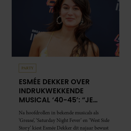
PARTY
ESMÉE DEKKER OVER
INDRUKWEKKENDE
MUSICAL ‘40-45’: “JE
BESEFT INEENS HOE
Na hoofdrollen in bekende musicals als
KOSTBAAR VRIJHEID IS”
‘Grease’, ‘Saturday Night Fever’ en ‘West Side
Story’ kiest Esmée Dekker dit najaar bewust