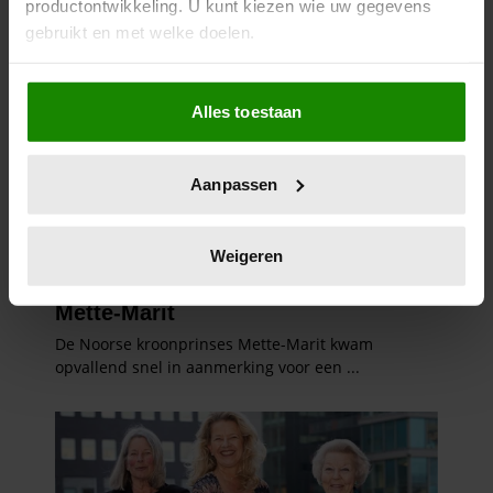
productontwikkeling. U kunt kiezen wie uw gegevens
gebruikt en met welke doelen.
Als u het toestaat, willen we ook graag:
Alles toestaan
Informatie verzamelen over uw geografische
locatie, die tot een paar meter nauwkeurig kan zijn
Uw apparaat identificeren door het actief te
Aanpassen
scannen op specifieke eigenschappen (fingerprinting)
Lees meer over hoe uw persoonlijke gegevens worden
verwerkt en stel uw voorkeuren in het
detailgedeelte
in.
Weigeren
U kunt uw toestemming op elk moment wijzigen of
intrekken in de Cookieverklaring.
We gebruiken cookies om content en advertenties te
personaliseren, om functies voor social media te bieden
en om ons websiteverkeer te analyseren. Ook delen we
informatie over uw gebruik van onze site met onze
partners voor social media, adverteren en analyse. Deze
partners kunnen deze gegevens combineren met andere