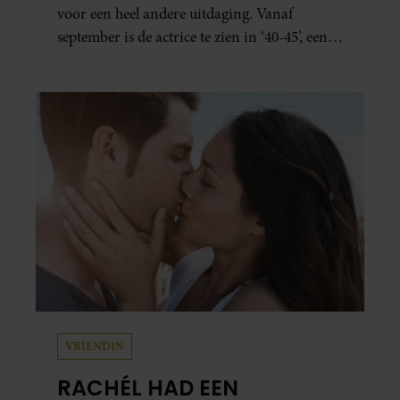
voor een heel andere uitdaging. Vanaf
september is de actrice te zien in ‘40-45’, een
indrukwekkende spektakelmusical over de
Tweede Wereldoorlog. Volgens Esmée is het
een voorstelling die niet alleen raakt, maar
het publiek ook aan het denken zet.
VRIENDIN
RACHÉL HAD EEN