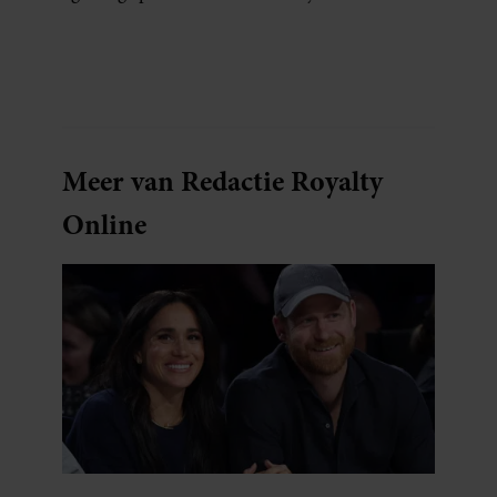
voor een feestje? Of dat je buurman van een
oude plantenpot een hippe lamp weet te
maken, terwijl jij om de haverklap naar je
sleutels loopt te zoeken.
Meer van Redactie Royalty
Online