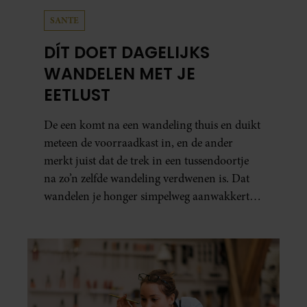
SANTE
DÍT DOET DAGELIJKS
WANDELEN MET JE
EETLUST
De een komt na een wandeling thuis en duikt
meteen de voorraadkast in, en de ander
merkt juist dat de trek in een tussendoortje
na zo’n zelfde wandeling verdwenen is. Dat
wandelen je honger simpelweg aanwakkert,
blijkt uit onderzoek een stuk te kort door de
bocht. Er gebeurt iets veel interessanters.