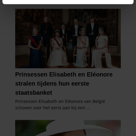
intrekken in de Cookieverklaring.
We gebruiken cookies om content en advertenties te
personaliseren, om functies voor social media te bieden
en om ons websiteverkeer te analyseren. Ook delen we
informatie over uw gebruik van onze site met onze
partners voor social media, adverteren en analyse. Deze
partners kunnen deze gegevens combineren met andere
informatie die u aan ze heeft verstrekt of die ze hebben
verzameld op basis van uw gebruik van hun services. U
gaat akkoord met onze cookies als u onze website blijft
gebruiken.