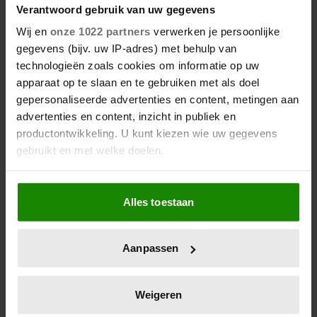
KANKERONDERZOEK
Verantwoord gebruik van uw gegevens
Wij en
onze 1022 partners
verwerken je persoonlijke
gegevens (bijv. uw IP-adres) met behulp van
technologieën zoals cookies om informatie op uw
apparaat op te slaan en te gebruiken met als doel
gepersonaliseerde advertenties en content, metingen aan
advertenties en content, inzicht in publiek en
productontwikkeling. U kunt kiezen wie uw gegevens
gebruikt en met welke doelen.
12 juni 2026
Als u het toestaat, willen we ook graag:
BIJZONDER: PRINSES BEATRIX
Alles toestaan
Informatie verzamelen over uw geografische
ZIET NA 88 JAAR HAAR
locatie, die tot een paar meter nauwkeurig kan zijn
VERDWENEN WIEG TERUG
Uw apparaat identificeren door het actief te
Aanpassen
scannen op specifieke eigenschappen (fingerprinting)
Lees meer over hoe uw persoonlijke gegevens worden
verwerkt en stel uw voorkeuren in het
detailgedeelte
in.
Weigeren
U kunt uw toestemming op elk moment wijzigen of