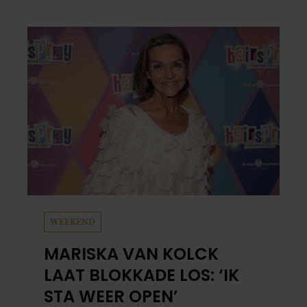
Beate van Baal, een week door. Op sociale
media deelt Sylvie Meis prachtige foto’s van de
zonovergoten bestemming én vertelt ze hoe
bijzonder de reis voor haar is geweest.
WEEKEND
MARISKA VAN KOLCK
LAAT BLOKKADE LOS: ‘IK
STA WEER OPEN’