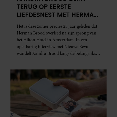
TERUG OP EERSTE
LIEFDESNEST MET HERMAN
BROOD: “HIER IS LOLA
Het is deze zomer precies 25 jaar geleden dat
GEBOREN”
Herman Brood overleed na zijn sprong van
het Hilton Hotel in Amsterdam. In een
openhartig interview met Nieuwe Revu
wandelt Xandra Brood langs de belangrijkste
plekken uit hun gezamenlijke verleden.
Vooral de woning aan de Lange
Leidsedwarsstraat roept een stortvloed aan
herinneringen op. Daar begon hun leven
samen en werd dochter Lola geboren.