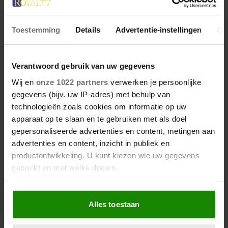
Toestemming
Details
Advertentie-instellingen
Ov
23 april 2026
Verantwoord gebruik van uw gegevens
KATE EN CAMILLA HEBBEN EEN
Wij en
onze 1022 partners
verwerken je persoonlijke
GESPANNEN BAND: DÍT IS DE
gegevens (bijv. uw IP-adres) met behulp van
REDEN
technologieën zoals cookies om informatie op uw
apparaat op te slaan en te gebruiken met als doel
gepersonaliseerde advertenties en content, metingen aan
advertenties en content, inzicht in publiek en
productontwikkeling. U kunt kiezen wie uw gegevens
gebruikt en met welke doelen.
Als u het toestaat, willen we ook graag:
Alles toestaan
Informatie verzamelen over uw geografische
locatie, die tot een paar meter nauwkeurig kan zijn