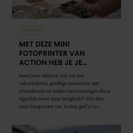
VRIENDIN
MET DEZE MINI
FOTOPRINTER VAN
ACTION HEB JE JE
FAVORIETE FOTO’S BINNEN
Staat jouw telefoon ook vol met
ÉÉN MINUUT IN HANDEN
vakantiefoto’s, gezellige momenten met
vriendinnen en andere herinneringen die je
eigenlijk nooit meer terugkijkt? Met deze
mini fotoprinter van Action geef je ze
eindelijk een plekje buiten je camerarol. En
het leuke: binnen één minuut heb je jouw foto
al in handen.