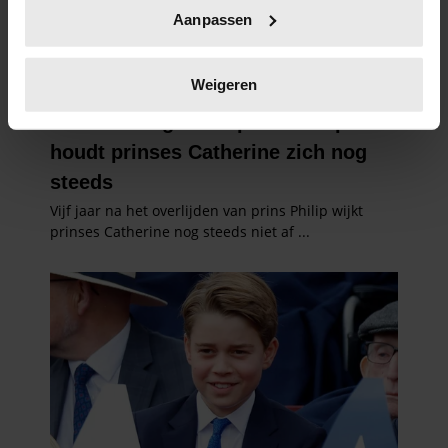
Uw apparaat identificeren door het actief te
Aanpassen
scannen op specifieke eigenschappen (fingerprinting)
Lees meer over hoe uw persoonlijke gegevens worden
verwerkt en stel uw voorkeuren in het
detailgedeelte
in.
Weigeren
U kunt uw toestemming op elk moment wijzigen of
intrekken in de Cookieverklaring.
We gebruiken cookies om content en advertenties te
personaliseren, om functies voor social media te bieden
en om ons websiteverkeer te analyseren. Ook delen we
informatie over uw gebruik van onze site met onze
partners voor social media, adverteren en analyse. Deze
partners kunnen deze gegevens combineren met andere
informatie die u aan ze heeft verstrekt of die ze hebben
verzameld op basis van uw gebruik van hun services. U
gaat akkoord met onze cookies als u onze website blijft
gebruiken.