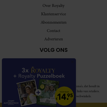
Over Royalty
Klantenservice
Abonnementen
Contact
Adverteren
VOLG ONS
Royalty participeert in diverse affiliate marketing programma’s, dat houdt in
dat Royalty commissies ontvangt voor aankopen middels links van retailers.
Deze website wordt niet gesponsord door de genoemde webwinkels.