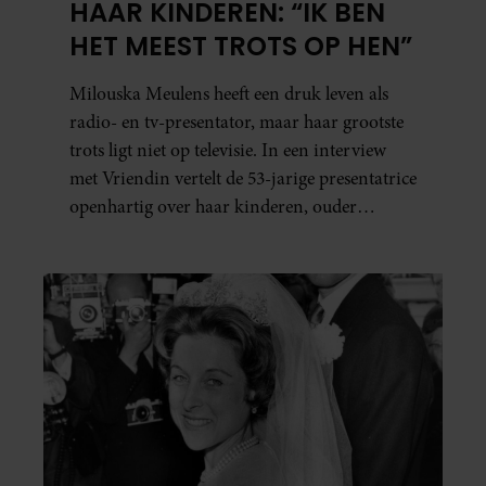
HAAR KINDEREN: “IK BEN
HET MEEST TROTS OP HEN”
Milouska Meulens heeft een druk leven als
radio- en tv-presentator, maar haar grootste
trots ligt niet op televisie. In een interview
met Vriendin vertelt de 53-jarige presentatrice
openhartig over haar kinderen, ouder
worden en haar nieuwe kinderboek Chill.
Ook blikt ze terug op haar jeugd en deelt ze
welke levenslessen haar vandaag de dag het
meest bezighouden.