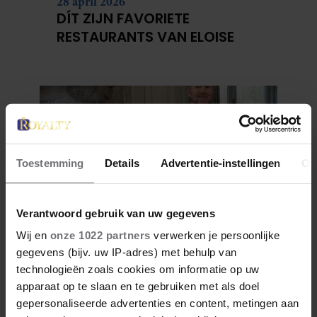
28 april 2026
DÍT ZIJN FAVORIETE
RESTAURANTS VAN ELOISE
Toestemming
Details
Advertentie-instellingen
Ov
Verantwoord gebruik van uw gegevens
Wij en
onze 1022 partners
verwerken je persoonlijke
27 april 2026
gegevens (bijv. uw IP-adres) met behulp van
KONING WILLEM-ALEXANDER
technologieën zoals cookies om informatie op uw
JARIG: ZIJN MOOISTE
apparaat op te slaan en te gebruiken met als doel
PORTRETTEN DOOR DE JAREN
gepersonaliseerde advertenties en content, metingen aan
HEEN