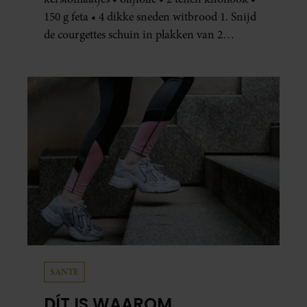
150 g feta • 4 dikke sneden witbrood 1. Snijd
de courgettes schuin in plakken van 2
centimeter dik. Halveer de tomaatjes. Pel en
hak de knoflook. 2. Verhit een scheut olie
in…
SANTE
DÍT IS WAAROM