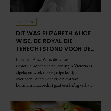
WEEKEND
DIT WAS ELIZABETH ALICE
WISE, DE ROYAL DIE
TERECHTSTOND VOOR DE
DOOD VAN HAAR BABY
Elizabeth Alice Wise, de achter-
achterkleindochter van koningin Victoria is
afgelopen week op 89-jarige leeftijd
overleden. Achter de verre nicht van
koningin Elizabeth II gaat een heftig verhaal
schuil. Zo zag haar leven eruit.