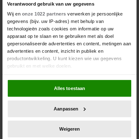
Verantwoord gebruik van uw gegevens
Wij en
onze 1022 partners
verwerken je persoonlijke
gegevens (bijv. uw IP-adres) met behulp van
technologieën zoals cookies om informatie op uw
apparaat op te slaan en te gebruiken met als doel
gepersonaliseerde advertenties en content, metingen aan
advertenties en content, inzicht in publiek en
productontwikkeling. U kunt kiezen wie uw gegevens
gebruikt en met welke doelen.
Als u het toestaat, willen we ook graag:
Alles toestaan
Informatie verzamelen over uw geografische
locatie, die tot een paar meter nauwkeurig kan zijn
Uw apparaat identificeren door het actief te
Aanpassen
scannen op specifieke eigenschappen (fingerprinting)
Lees meer over hoe uw persoonlijke gegevens worden
verwerkt en stel uw voorkeuren in het
detailgedeelte
in.
Weigeren
U kunt uw toestemming op elk moment wijzigen of