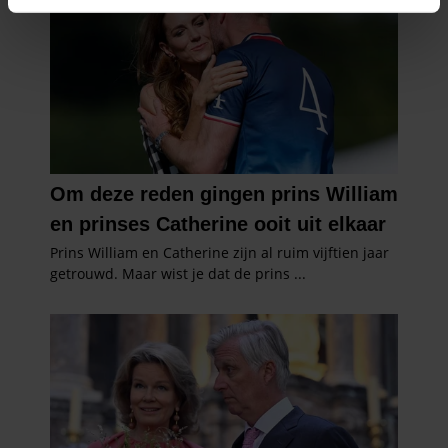
intrekken in de Cookieverklaring.
We gebruiken cookies om content en advertenties te
personaliseren, om functies voor social media te bieden
en om ons websiteverkeer te analyseren. Ook delen we
informatie over uw gebruik van onze site met onze
partners voor social media, adverteren en analyse. Deze
partners kunnen deze gegevens combineren met andere
informatie die u aan ze heeft verstrekt of die ze hebben
verzameld op basis van uw gebruik van hun services. U
gaat akkoord met onze cookies als u onze website blijft
gebruiken.