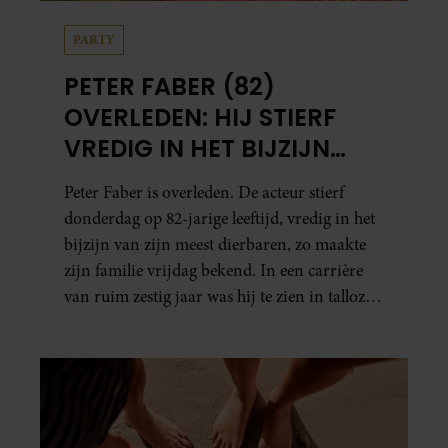
PARTY
PETER FABER (82)
OVERLEDEN: HIJ STIERF
VREDIG IN HET BIJZIJN
VAN ZIJN MEEST
Peter Faber is overleden. De acteur stierf
DIERBAREN
donderdag op 82-jarige leeftijd, vredig in het
bijzijn van zijn meest dierbaren, zo maakte
zijn familie vrijdag bekend. In een carrière
van ruim zestig jaar was hij te zien in talloze
films, tv-series en theaterproducties.