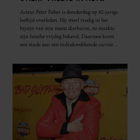
BIJZIJN VAN ZIJN MEEST
Acteur Peter Faber is donderdag op 82-jarige
DIERBAREN
leeftijd overleden. Hij stierf vredig in het
bijzijn van zijn meest dierbaren, zo maakte
zijn familie vrijdag bekend. Daarmee komt
een einde aan een indrukwekkende carrière
van ruim zestig jaar.