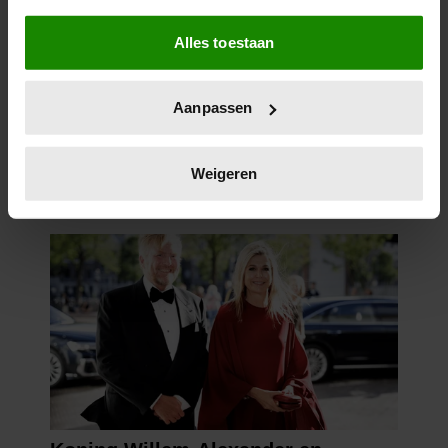
Als u het toestaat, willen we ook graag:
Alles toestaan
Informatie verzamelen over uw geografische
locatie, die tot een paar meter nauwkeurig kan zijn
Uw apparaat identificeren door het actief te
Aanpassen
scannen op specifieke eigenschappen (fingerprinting)
Lees meer over hoe uw persoonlijke gegevens worden
verwerkt en stel uw voorkeuren in het
detailgedeelte
in.
Weigeren
U kunt uw toestemming op elk moment wijzigen of
intrekken in de Cookieverklaring.
We gebruiken cookies om content en advertenties te
personaliseren, om functies voor social media te bieden
en om ons websiteverkeer te analyseren. Ook delen we
informatie over uw gebruik van onze site met onze
partners voor social media, adverteren en analyse. Deze
partners kunnen deze gegevens combineren met andere
informatie die u aan ze heeft verstrekt of die ze hebben
verzameld op basis van uw gebruik van hun services. U