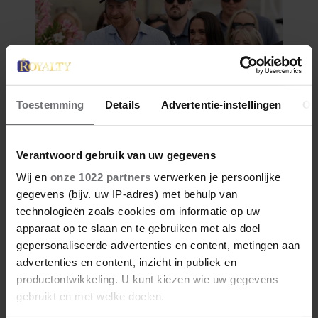
Toestemming
Details
Advertentie-instellingen
Ov
Verantwoord gebruik van uw gegevens
Wij en
onze 1022 partners
verwerken je persoonlijke
gegevens (bijv. uw IP-adres) met behulp van
technologieën zoals cookies om informatie op uw
apparaat op te slaan en te gebruiken met als doel
gepersonaliseerde advertenties en content, metingen aan
advertenties en content, inzicht in publiek en
productontwikkeling. U kunt kiezen wie uw gegevens
gebruikt en met welke doelen.