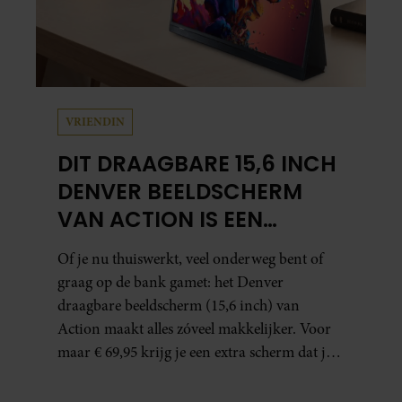
VRIENDIN
DIT DRAAGBARE 15,6 INCH
DENVER BEELDSCHERM
VAN ACTION IS EEN
GAMECHANGER VOOR
Of je nu thuiswerkt, veel onderweg bent of
THUISWERKERS ÉN BINGE-
graag op de bank gamet: het Denver
WATCHERS
draagbare beeldscherm (15,6 inch) van
Action maakt alles zóveel makkelijker. Voor
maar € 69,95 krijg je een extra scherm dat je
letterlijk overal mee naartoe kunt nemen…
en dat is in tijden van hybride werken echt