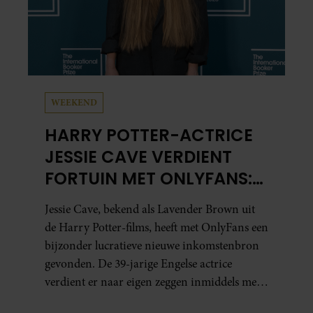
WEEKEND
HARRY POTTER-ACTRICE
JESSIE CAVE VERDIENT
FORTUIN MET ONLYFANS:
‘MEER DAN IN HELE
Jessie Cave, bekend als Lavender Brown uit
ACTEERCARRIÈRE’
de Harry Potter-films, heeft met OnlyFans een
bijzonder lucratieve nieuwe inkomstenbron
gevonden. De 39-jarige Engelse actrice
verdient er naar eigen zeggen inmiddels meer
mee dan met al haar acteerwerk bij elkaar.