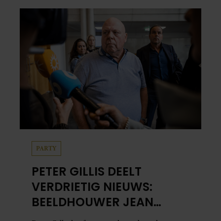
PARTY
PETER GILLIS DEELT
VERDRIETIG NIEUWS:
BEELDHOUWER JEAN
BREMERS (90) OVERLEDEN