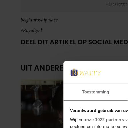
belgianroyalpalace
#Royaltynl
DEEL DIT ARTIKEL OP SOCIAL MED
UIT ANDERE MEDIA
Toestemming
Verantwoord gebruik van u
Wij en
onze 1022 partners
v
cookies om informatie op uw 