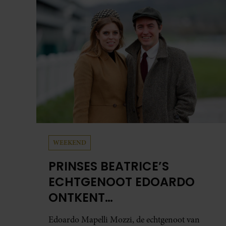
aan herinneringen op. Daar begon hun leven
samen en werd dochter Lola geboren.
WEEKEND
PRINSES BEATRICE’S
ECHTGENOOT EDOARDO
ONTKENT
HUWELIJKSPROBLEMEN
Edoardo Mapelli Mozzi, de echtgenoot van