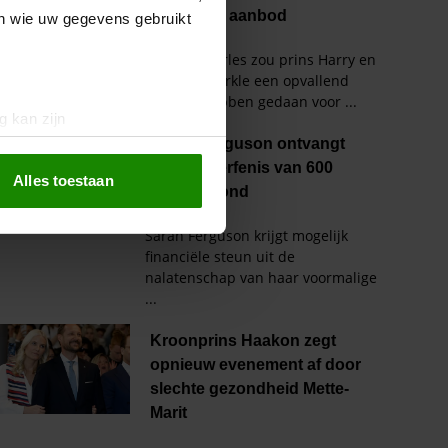
en wie uw gegevens gebruikt
g kan zijn
erprinting)
t
detailgedeelte
in. U kunt uw
Alles toestaan
 media te bieden en om ons
ze partners voor social
nformatie die u aan ze heeft
oord met onze cookies als u