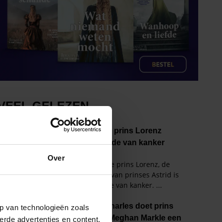
Over
p van technologieën zoals
erde advertenties en content,