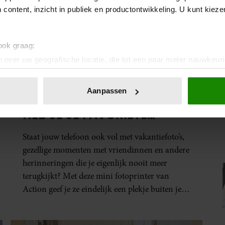
 content, inzicht in publiek en productontwikkeling. U kunt kiez
 ook graag:
 over uw geografische locatie, die tot een paar meter nauwkeuri
VRIENDIN
eren door het actief te scannen op specifieke eigenschappen (fing
MET DEZE MINI
onlijke gegevens worden verwerkt en stel uw voorkeuren in he
Aanpassen
FOTOPRINTER VAN ACTION
jzigen of intrekken in de Cookieverklaring.
HEB JE JE FAVORIETE
ent en advertenties te personaliseren, om functies voor social
FOTO’S BINNEN ÉÉN MINUUT
. Ook delen we informatie over uw gebruik van onze site met on
Staat jouw telefoon ook vol met vakantiefoto’s,
IN HANDEN
e. Deze partners kunnen deze gegevens combineren met andere i
gezellige momenten met vriendinnen en andere
erzameld op basis van uw gebruik van hun services. U gaat akk
herinneringen die je eigenlijk nooit meer
terugkijkt? Met deze mini fotoprinter van
Action geef je ze eindelijk een plekje buiten je
camerarol. En het leuke: binnen één minuut
heb je jouw foto al in handen.