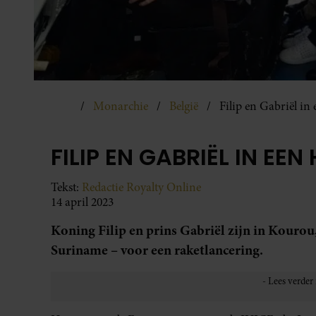
Monarchie
België
Filip en Gabriël in
FILIP EN GABRIËL IN EE
Tekst:
Redactie Royalty Online
14 april 2023
Koning Filip en prins Gabriël zijn in Kourou,
Suriname – voor een raketlancering.