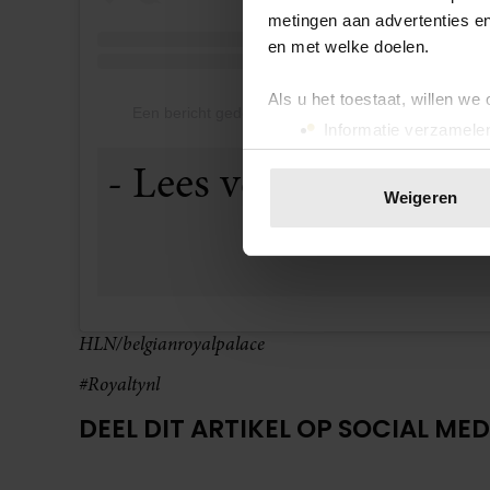
metingen aan advertenties en
en met welke doelen.
Als u het toestaat, willen we
Een bericht gedeeld door Belgian Royal Palace (@b
Informatie verzamelen
Uw apparaat identific
Lees meer over hoe uw perso
Weigeren
toestemming op elk moment wi
We gebruiken cookies om cont
websiteverkeer te analyseren
media, adverteren en analys
HLN/belgianroyalpalace
verstrekt of die ze hebben v
onze website blijft gebruiken.
#Royaltynl
DEEL DIT ARTIKEL OP SOCIAL MED