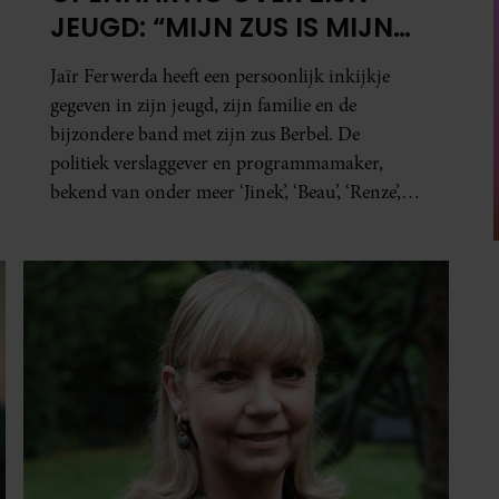
JEUGD: “MIJN ZUS IS MIJN
MORELE KOMPAS”
Jaïr Ferwerda heeft een persoonlijk inkijkje
gegeven in zijn jeugd, zijn familie en de
bijzondere band met zijn zus Berbel. De
politiek verslaggever en programmamaker,
bekend van onder meer ‘Jinek’, ‘Beau’, ‘Renze’,
‘Humberto’ en ‘RTL Tonight’, vertelt dat juist
zijn opvoeding de basis vormde voor zijn
carrière. Nog altijd kan hij voor advies bij zijn
zus terecht.