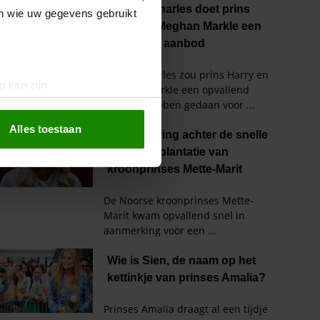
en wie uw gegevens gebruikt
g kan zijn
erprinting)
t
detailgedeelte
in. U kunt uw
Alles toestaan
 media te bieden en om ons
ze partners voor social
nformatie die u aan ze heeft
oord met onze cookies als u