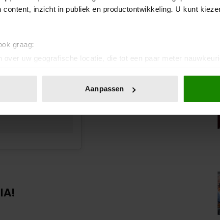
 content, inzicht in publiek en productontwikkeling. U kunt kiez
 ook graag:
elgianroyalpalace)
 over uw geografische locatie, die tot een paar meter nauwkeuri
eren door het actief te scannen op specifieke eigenschappen (fing
onlijke gegevens worden verwerkt en stel uw voorkeuren in he
Aanpassen
jzigen of intrekken in de Cookieverklaring.
ent en advertenties te personaliseren, om functies voor social
. Ook delen we informatie over uw gebruik van onze site met on
e. Deze partners kunnen deze gegevens combineren met andere i
erzameld op basis van uw gebruik van hun services. U gaat akk
IA!