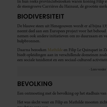
In hun reeks provinciebezoeken waren koning Filip 
de steengroeve Carrières du Hainaut, de grootste sie
BIODIVERSITEIT
De blauwe steen uit Henegouwen wordt er al bijna 1
neemt deel aan een Europees project voor het behoud e
nemen ook andere initiatieven om zo duurzaam en ve
hulpbronnen. ⁣
Daarna bezoeken
Mathilde
en Filip Le Quinquet in Z
biedt opleidingen aan in verschillende domeinen zoal
een sociale taxidienst en een sociaal-cultureel activitei
BEVOLKING
Een ontmoeting met de bevolking op het stadhuis van L
Het was slecht weer en Filip en Mathilde moesten zich