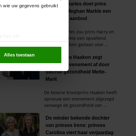
en wie uw gegevens gebruikt
g kan zijn
erprinting)
t
detailgedeelte
in. U kunt uw
Alles toestaan
 media te bieden en om ons
ze partners voor social
nformatie die u aan ze heeft
oord met onze cookies als u