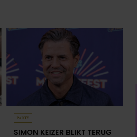
OP DONKERE PERIODE: ‘IK
WAS EEN WANDELEND
HOOFD’
Voor de buitenwereld leek Simon Keizer alles
voor elkaar te hebben. Succes met Nick &
Simon, uitverkochte concerten,
televisieoptredens, een gelukkig gezin en
financiële zekerheid. Toch voelde er vanbinnen
al jaren iets niet goed. In een openhartig
interview met ‘MAX Magazine’ vertelt de
zanger dat hij lange tijd vooral overleefde en
steeds verder van zijn gevoel verwijderd raakte.