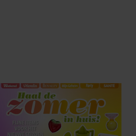
HET LAATSTE
SHOWBIZZ NIEUWS IN
UW INBOX?
Met de Showbuzz-nieuwsbrief krijgt u twee keer per