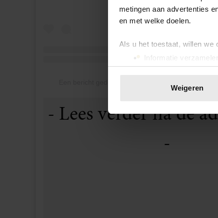
metingen aan advertenties en
en met welke doelen.
Als u het toestaat, willen we
Informatie verzamelen
Uw apparaat identific
Een bericht gedeeld door Belgian Royal Palace (@b
Lees meer over hoe uw perso
Weigeren
toestemming op elk moment wi
We gebruiken cookies om cont
websiteverkeer te analyseren
media, adverteren en analys
verstrekt of die ze hebben v
onze website blijft gebruiken.
belgianroyalpalace
DEEL DIT ARTIKEL OP SOCIAL MED