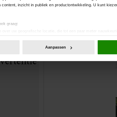
 content, inzicht in publiek en productontwikkeling. U kunt kiez
 ook graag:
 over uw geografische locatie, die tot een paar meter nauwkeuri
eren door het actief te scannen op specifieke eigenschappen (fing
elgianroyalpalace)
onlijke gegevens worden verwerkt en stel uw voorkeuren in he
Aanpassen
jzigen of intrekken in de Cookieverklaring.
ent en advertenties te personaliseren, om functies voor social
. Ook delen we informatie over uw gebruik van onze site met on
e. Deze partners kunnen deze gegevens combineren met andere i
erzameld op basis van uw gebruik van hun services. U gaat akk
IA!