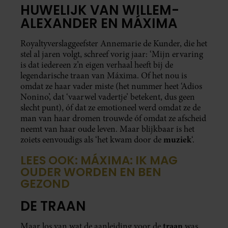
HUWELIJK VAN WILLEM-
ALEXANDER EN MÁXIMA
Royaltyverslaggeefster Annemarie de Kunder, die het
stel al jaren volgt, schreef vorig jaar: ‘Mijn ervaring
is dat iedereen z’n eigen verhaal heeft bij de
legendarische traan van Máxima. Of het nou is
omdat ze haar vader miste (het nummer heet ‘Adios
Nonino’, dat ‘vaarwel vadertje’ betekent, dus geen
slecht punt), óf dat ze emotioneel werd omdat ze de
man van haar dromen trouwde óf omdat ze afscheid
neemt van haar oude leven. Maar blijkbaar is het
muziek
zoiets eenvoudigs als ‘het kwam door de
‘.
LEES OOK: MÁXIMA: IK MAG
OUDER WORDEN EN BEN
GEZOND
DE TRAAN
traan
Maar los van wat de aanleiding voor de
was,