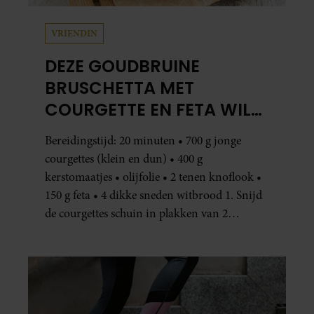
VRIENDIN
DEZE GOUDBRUINE
BRUSCHETTA MET
COURGETTE EN FETA WIL
JE METEEN MAKEN
Bereidingstijd: 20 minuten • 700 g jonge
courgettes (klein en dun) • 400 g
kerstomaatjes • olijfolie • 2 tenen knoflook •
150 g feta • 4 dikke sneden witbrood 1. Snijd
de courgettes schuin in plakken van 2
centimeter dik. Halveer de tomaatjes. Pel en
hak de knoflook. 2. Verhit een scheut olie
in…