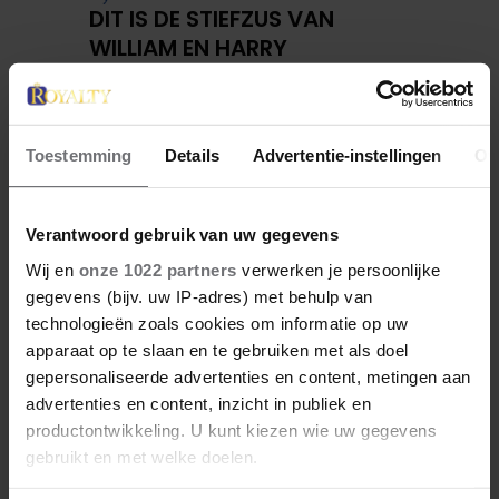
DIT IS DE STIEFZUS VAN
WILLIAM EN HARRY
Toestemming
Details
Advertentie-instellingen
Ov
Verantwoord gebruik van uw gegevens
Wij en
onze 1022 partners
verwerken je persoonlijke
gegevens (bijv. uw IP-adres) met behulp van
technologieën zoals cookies om informatie op uw
apparaat op te slaan en te gebruiken met als doel
4 januari 2026
gepersonaliseerde advertenties en content, metingen aan
ZO ZAG CATHERINE
advertenties en content, inzicht in publiek en
MIDDLETON ERUIT TOEN ZE
productontwikkeling. U kunt kiezen wie uw gegevens
MODEL WAS
gebruikt en met welke doelen.