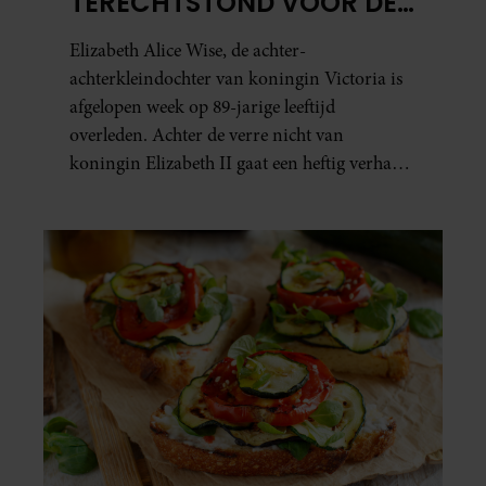
TERECHTSTOND VOOR DE
DOOD VAN HAAR BABY
Elizabeth Alice Wise, de achter-
achterkleindochter van koningin Victoria is
afgelopen week op 89-jarige leeftijd
overleden. Achter de verre nicht van
koningin Elizabeth II gaat een heftig verhaal
schuil. Zo zag haar leven eruit.