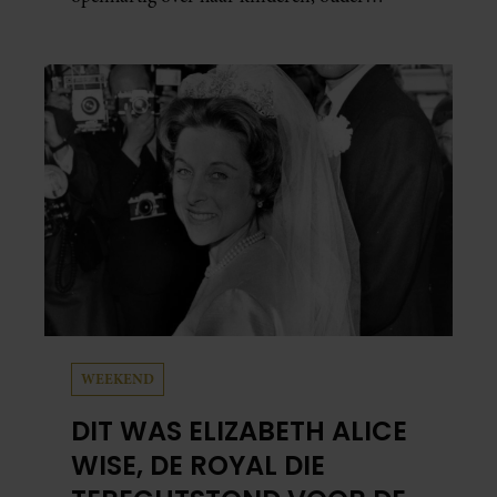
worden en haar nieuwe kinderboek Chill.
Ook blikt ze terug op haar jeugd en deelt ze
welke levenslessen haar vandaag de dag het
meest bezighouden.
WEEKEND
DIT WAS ELIZABETH ALICE
WISE, DE ROYAL DIE