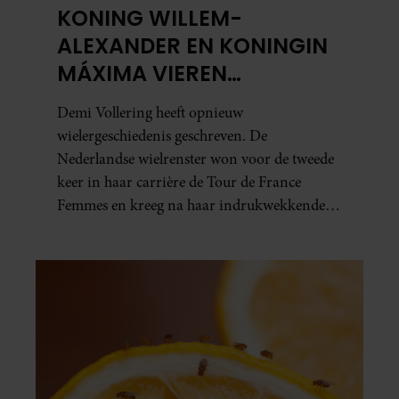
KONING WILLEM-
ALEXANDER EN KONINGIN
MÁXIMA VIEREN
HISTORISCHE ZEGE DEMI
Demi Vollering heeft opnieuw
VOLLERING OP TOUR DE
wielergeschiedenis geschreven. De
FRANCE FEMMES
Nederlandse wielrenster won voor de tweede
keer in haar carrière de Tour de France
Femmes en kreeg na haar indrukwekkende
prestatie zelfs koninklijke felicitaties.