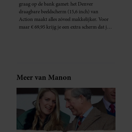
THUISWERKERS ÉN BINGE-
graag op de bank gamet: het Denver
WATCHERS
draagbare beeldscherm (15,6 inch) van
Action maakt alles zóveel makkelijker. Voor
maar € 69,95 krijg je een extra scherm dat je
letterlijk overal mee naartoe kunt nemen…
en dat is in tijden van hybride werken echt
geen overbodige luxe.
Meer van Manon