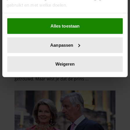
gebruikt en met welke doelen.
Als u het toestaat, willen we ook graag:
Alles toestaan
Informatie verzamelen over uw geografische
locatie, die tot een paar meter nauwkeurig kan zijn
Uw apparaat identificeren door het actief te
Aanpassen
scannen op specifieke eigenschappen (fingerprinting)
Lees meer over hoe uw persoonlijke gegevens worden
verwerkt en stel uw voorkeuren in het
detailgedeelte
in.
Weigeren
U kunt uw toestemming op elk moment wijzigen of
intrekken in de Cookieverklaring.
We gebruiken cookies om content en advertenties te
personaliseren, om functies voor social media te bieden
en om ons websiteverkeer te analyseren. Ook delen we
informatie over uw gebruik van onze site met onze
partners voor social media, adverteren en analyse. Deze
partners kunnen deze gegevens combineren met andere