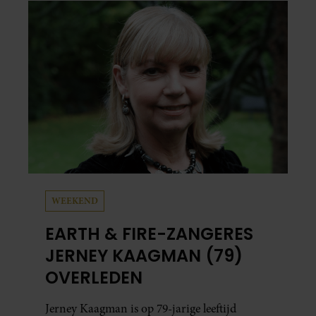
vaker schaamt zodra ze samen onder de
mensen zijn.
WEEKEND
EARTH & FIRE-ZANGERES
JERNEY KAAGMAN (79)
OVERLEDEN
Jerney Kaagman is op 79-jarige leeftijd