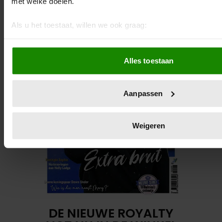
met welke doelen.
Als u het toestaat, willen we ook graag:
Informatie verzamelen over uw geografische locatie, d
meter nauwkeurig kan zijn
Alles toestaan
Uw apparaat identificeren door het actief te scannen 
eigenschappen (fingerprinting)
Lees meer over hoe uw persoonlijke gegevens worden verwe
Aanpassen
voorkeuren in het
detailgedeelte
in. U kunt uw toestemming
wijzigen of intrekken in de Cookieverklaring.
Weigeren
We gebruiken cookies om content en advertenties te persona
functies voor social media te bieden en om ons websiteverke
Ook delen we informatie over uw gebruik van onze site met 
social media, adverteren en analyse. Deze partners kunnen
combineren met andere informatie die u aan ze heeft verstre
verzameld op basis van uw gebruik van hun services. U gaa
onze cookies als u onze website blijft gebruiken.
DE NIEUWE ROYALTY