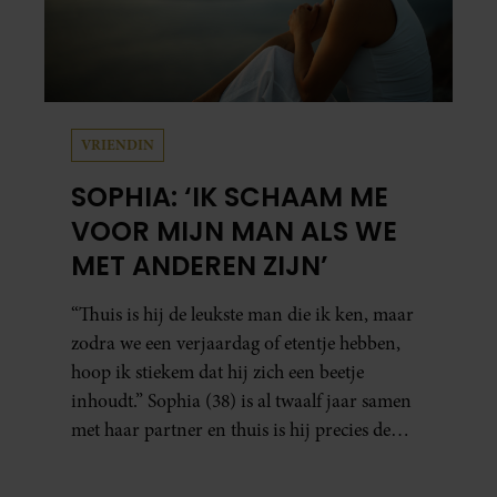
VRIENDIN
SOPHIA: ‘IK SCHAAM ME
VOOR MIJN MAN ALS WE
MET ANDEREN ZIJN’
“Thuis is hij de leukste man die ik ken, maar
zodra we een verjaardag of etentje hebben,
hoop ik stiekem dat hij zich een beetje
inhoudt.” Sophia (38) is al twaalf jaar samen
met haar partner en thuis is hij precies de
man op wie ze verliefd werd: lief, zorgzaam
en grappig. Toch merkt ze dat ze zich steeds