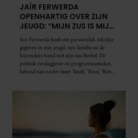
JAÏR FERWERDA
OPENHARTIG OVER ZIJN
JEUGD: “MIJN ZUS IS MIJN
MORELE KOMPAS”
Jaïr Ferwerda heeft een persoonlijk inkijkje
gegeven in zijn jeugd, zijn familie en de
bijzondere band met zijn zus Berbel. De
politiek verslaggever en programmamaker,
bekend van onder meer ‘Jinek’, ‘Beau’, ‘Renze’,
‘Humberto’ en ‘RTL Tonight’, vertelt dat juist
zijn opvoeding de basis vormde voor zijn
carrière. Nog altijd kan hij voor advies bij
zijn zus terecht.