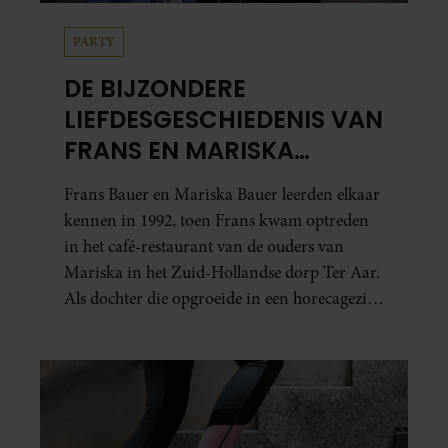
PARTY
DE BIJZONDERE
LIEFDESGESCHIEDENIS VAN
FRANS EN MARISKA
BAUER: OOK IN BED
Frans Bauer en Mariska Bauer leerden elkaar
ELKAARS EERSTE
kennen in 1992, toen Frans kwam optreden
in het café-restaurant van de ouders van
Mariska in het Zuid-Hollandse dorp Ter Aar.
Als dochter die opgroeide in een horecagezin
hielp Mariska vaak mee in de bediening.