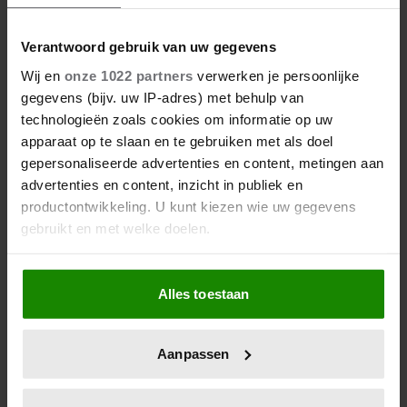
Verantwoord gebruik van uw gegevens
Wij en
onze 1022 partners
verwerken je persoonlijke
gegevens (bijv. uw IP-adres) met behulp van
technologieën zoals cookies om informatie op uw
apparaat op te slaan en te gebruiken met als doel
gepersonaliseerde advertenties en content, metingen aan
advertenties en content, inzicht in publiek en
productontwikkeling. U kunt kiezen wie uw gegevens
gebruikt en met welke doelen.
Als u het toestaat, willen we ook graag:
Alles toestaan
Informatie verzamelen over uw geografische
locatie, die tot een paar meter nauwkeurig kan zijn
Uw apparaat identificeren door het actief te
Aanpassen
scannen op specifieke eigenschappen (fingerprinting)
Lees meer over hoe uw persoonlijke gegevens worden