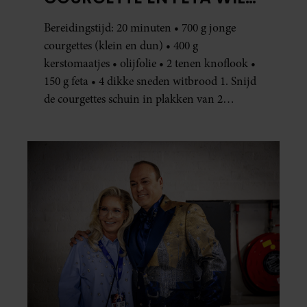
JE METEEN MAKEN
Bereidingstijd: 20 minuten • 700 g jonge
courgettes (klein en dun) • 400 g
kerstomaatjes • olijfolie • 2 tenen knoflook •
150 g feta • 4 dikke sneden witbrood 1. Snijd
de courgettes schuin in plakken van 2
centimeter dik. Halveer de tomaatjes. Pel en
hak de knoflook. 2. Verhit een scheut olie
in…