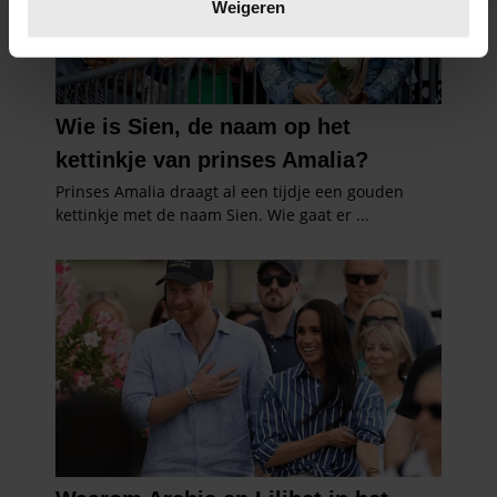
verwerkt en stel uw voorkeuren in het
detailgedeelte
in.
Weigeren
U kunt uw toestemming op elk moment wijzigen of
intrekken in de Cookieverklaring.
We gebruiken cookies om content en advertenties te
personaliseren, om functies voor social media te bieden
en om ons websiteverkeer te analyseren. Ook delen we
informatie over uw gebruik van onze site met onze
partners voor social media, adverteren en analyse. Deze
partners kunnen deze gegevens combineren met andere
informatie die u aan ze heeft verstrekt of die ze hebben
verzameld op basis van uw gebruik van hun services. U
gaat akkoord met onze cookies als u onze website blijft
gebruiken.