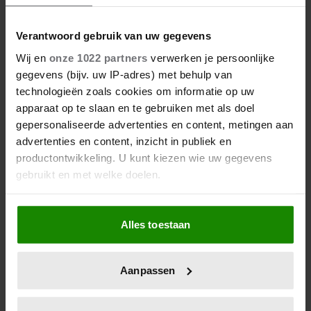
Verantwoord gebruik van uw gegevens
Wij en
onze 1022 partners
verwerken je persoonlijke
gegevens (bijv. uw IP-adres) met behulp van
technologieën zoals cookies om informatie op uw
apparaat op te slaan en te gebruiken met als doel
gepersonaliseerde advertenties en content, metingen aan
advertenties en content, inzicht in publiek en
productontwikkeling. U kunt kiezen wie uw gegevens
gebruikt en met welke doelen.
Als u het toestaat, willen we ook graag:
Alles toestaan
Informatie verzamelen over uw geografische
locatie, die tot een paar meter nauwkeurig kan zijn
Uw apparaat identificeren door het actief te
Aanpassen
scannen op specifieke eigenschappen (fingerprinting)
Lees meer over hoe uw persoonlijke gegevens worden