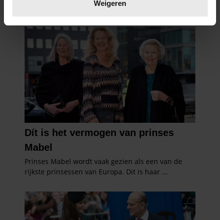
verwerkt en stel uw voorkeuren in het
detailgedeelte
in.
Weigeren
U kunt uw toestemming op elk moment wijzigen of
intrekken in de Cookieverklaring.
We gebruiken cookies om content en advertenties te
personaliseren, om functies voor social media te bieden
en om ons websiteverkeer te analyseren. Ook delen we
informatie over uw gebruik van onze site met onze
partners voor social media, adverteren en analyse. Deze
partners kunnen deze gegevens combineren met andere
informatie die u aan ze heeft verstrekt of die ze hebben
verzameld op basis van uw gebruik van hun services. U
gaat akkoord met onze cookies als u onze website blijft
gebruiken.