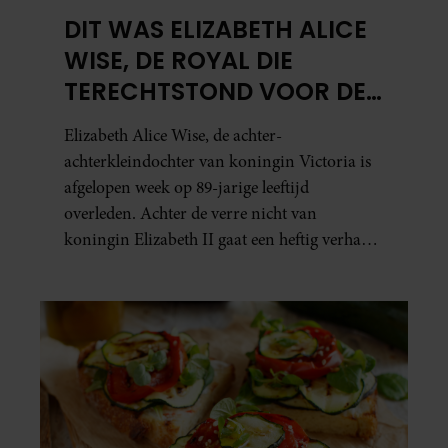
DIT WAS ELIZABETH ALICE
WISE, DE ROYAL DIE
TERECHTSTOND VOOR DE
DOOD VAN HAAR BABY
Elizabeth Alice Wise, de achter-
achterkleindochter van koningin Victoria is
afgelopen week op 89-jarige leeftijd
overleden. Achter de verre nicht van
koningin Elizabeth II gaat een heftig verhaal
schuil. Zo zag haar leven eruit.