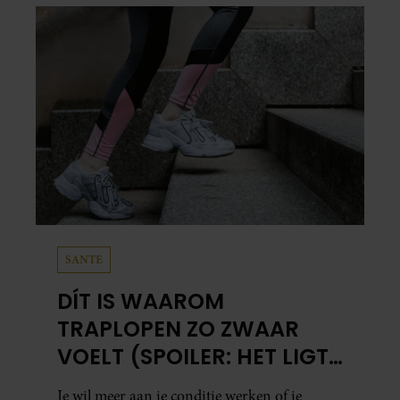
in…
SANTE
DÍT IS WAAROM
TRAPLOPEN ZO ZWAAR
VOELT (SPOILER: HET LIGT
NIET AAN JE CONDITIE)
Je wil meer aan je conditie werken of je