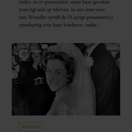
radio- en tv-presentator, maar haar grootste
trots ligt niet op televisie. In een interview
met Vriendin vertelt de 53-jarige presentatrice
openhartig over haar kinderen, ouder
worden en haar nieuwe kinderboek Chill.
Ook blikt ze terug op haar jeugd en deelt ze
welke levenslessen haar vandaag de dag het
meest bezighouden.
WEEKEND