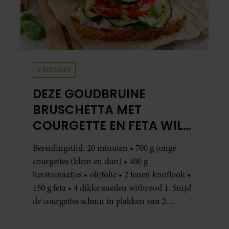
VRIENDIN
DEZE GOUDBRUINE
BRUSCHETTA MET
COURGETTE EN FETA WIL
JE METEEN MAKEN
Bereidingstijd: 20 minuten • 700 g jonge
courgettes (klein en dun) • 400 g
kerstomaatjes • olijfolie • 2 tenen knoflook •
150 g feta • 4 dikke sneden witbrood 1. Snijd
de courgettes schuin in plakken van 2
centimeter dik. Halveer de tomaatjes. Pel en
hak de knoflook. 2. Verhit een scheut olie