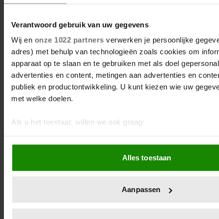
Verantwoord gebruik van uw gegevens
Wij en
onze 1022 partners
verwerken je persoonlijke gegeven
adres) met behulp van technologieën zoals cookies om infor
apparaat op te slaan en te gebruiken met als doel gepersona
advertenties en content, metingen aan advertenties en content
publiek en productontwikkeling. U kunt kiezen wie uw gegev
met welke doelen.
Als u het toestaat, willen we ook graag:
Informatie verzamelen over uw geografische locatie, d
meter nauwkeurig kan zijn
Alles toestaan
Uw apparaat identificeren door het actief te scannen 
eigenschappen (fingerprinting)
Lees meer over hoe uw persoonlijke gegevens worden verwe
Aanpassen
voorkeuren in het
detailgedeelte
in. U kunt uw toestemming
wijzigen of intrekken in de Cookieverklaring.