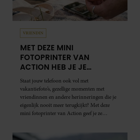
VRIENDIN
MET DEZE MINI
FOTOPRINTER VAN
ACTION HEB JE JE
FAVORIETE FOTO’S BINNEN
Staat jouw telefoon ook vol met
ÉÉN MINUUT IN HANDEN
vakantiefoto’s, gezellige momenten met
vriendinnen en andere herinneringen die je
eigenlijk nooit meer terugkijkt? Met deze
mini fotoprinter van Action geef je ze
eindelijk een plekje buiten je camerarol. En
het leuke: binnen één minuut heb je jouw foto
al in handen.