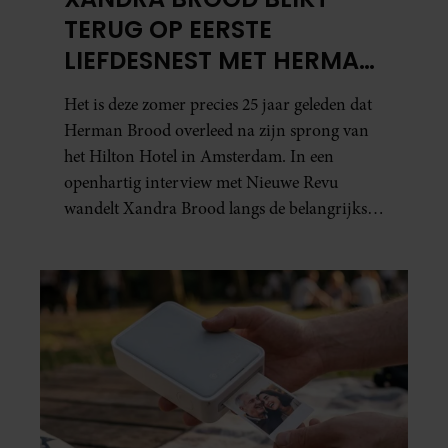
TERUG OP EERSTE
LIEFDESNEST MET HERMAN
BROOD: “HIER IS LOLA
Het is deze zomer precies 25 jaar geleden dat
GEBOREN”
Herman Brood overleed na zijn sprong van
het Hilton Hotel in Amsterdam. In een
openhartig interview met Nieuwe Revu
wandelt Xandra Brood langs de belangrijkste
plekken uit hun gezamenlijke verleden.
Vooral de woning aan de Lange
Leidsedwarsstraat roept een stortvloed aan
herinneringen op. Daar begon hun leven
samen en werd dochter Lola geboren.