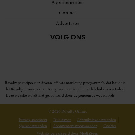
Abonnementen
Contact
Adverteren
VOLG ONS
Royalty participeert in diverse affiliate marketing programma’s, dat houdt in
dat Royalty commissies ontvangt voor aankopen middels links van retailers.
Deze website wordt niet gesponsord door de genoemde webwinkels.
© 2026 Royalty Online
Privacy statement
Disclaimer
Gebruikersvoorwaarden
Spelvoorwaarden
Abonnementsvoorwaarden
Cookies
Website gerealiseerd door
MediaSoep