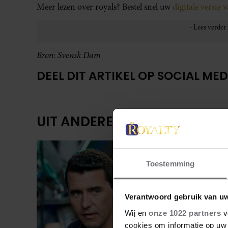
Meer lezen over royals? Bestel snel uw
digitale versie 
Bron: Svensk Dam
DEEL DIT ARTIKEL OP SOCIAL MED
UIT ANDERE MEDIA
Toestemming
Verantwoord gebruik van u
Wij en
onze 1022 partners
v
cookies om informatie op uw 