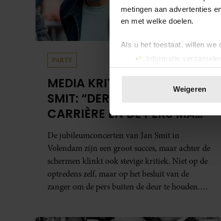
metingen aan advertenties en
en met welke doelen.
Als u het toestaat, willen we
Informatie verzamelen
PARTY
Uw apparaat identific
MEDIA KRITISCH OP JAN
Lees meer over hoe uw perso
Weigeren
SMIT: “DERTIG JAAR
toestemming op elk moment wi
CARRIÈRE EN DE PERS MAG
We gebruiken cookies om cont
NIET NAAR BINNEN”
websiteverkeer te analyseren
De jubileumconcerten van Jan Smit in
media, adverteren en analys
Volendam zijn een groot succes, maar achter de
verstrekt of die ze hebben v
schermen klinkt ook stevige kritiek. Niet op de
onze website blijft gebruiken.
optredens zelf, maar op het besluit van de
zanger om de pers buiten de deur te houden.
Tijdens de uitzending van ‘Shownieuws’ uitten
verschillende entertainmentjournalisten hun