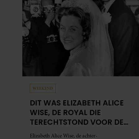
teleurstelling. Volgens hen is Jan Smit de
afgelopen jaren steeds moeilijker bereikbaar
geworden en gunt hij de media nauwelijks nog
interviews.
WEEKEND
DIT WAS ELIZABETH ALICE
WISE, DE ROYAL DIE
TERECHTSTOND VOOR DE
DOOD VAN HAAR BABY
Elizabeth Alice Wise, de achter-