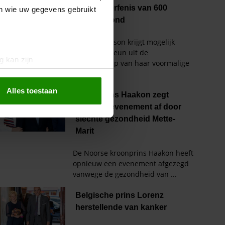
en wie uw gegevens gebruikt
g kan zijn
erprinting)
t
detailgedeelte
in. U kunt uw
Alles toestaan
 media te bieden en om ons
ze partners voor social
nformatie die u aan ze heeft
oord met onze cookies als u