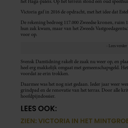
het Haga-paleis. Op het terrein stond een oud speelh
Victoria gaf in 2016 de opdracht, met het idee dat Este
De rekening bedroeg 117.000 Zweedse kronen, ruim 10.0
hun zak kwam, maar van het Zweeds Vastgoedagentsch
voor op.
Svensk Damtidning rakelt de zaak nu weer op, en plaats
heel erg makkelijk omgaat met gemeenschapsgeld. Het
voordat ze erin trokken.
Daarmee was het nog niet gedaan. Ieder jaar weer wer
grindpad en de renovatie van het terras. Door alle k
hoofdpijndossier.
LEES OOK:
ZIEN: VICTORIA IN HET MINTGRO