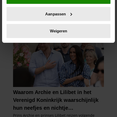
locatie, die tot een paar meter nauwkeurig kan zijn
Uw apparaat identificeren door het actief te
Aanpassen
scannen op specifieke eigenschappen (fingerprinting)
Lees meer over hoe uw persoonlijke gegevens worden
verwerkt en stel uw voorkeuren in het
detailgedeelte
in.
Weigeren
U kunt uw toestemming op elk moment wijzigen of
intrekken in de Cookieverklaring.
We gebruiken cookies om content en advertenties te
personaliseren, om functies voor social media te bieden
en om ons websiteverkeer te analyseren. Ook delen we
informatie over uw gebruik van onze site met onze
partners voor social media, adverteren en analyse. Deze
partners kunnen deze gegevens combineren met andere
informatie die u aan ze heeft verstrekt of die ze hebben
verzameld op basis van uw gebruik van hun services. U
gaat akkoord met onze cookies als u onze website blijft
gebruiken.