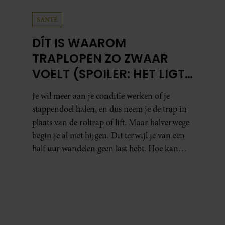
SANTE
DÍT IS WAAROM
TRAPLOPEN ZO ZWAAR
VOELT (SPOILER: HET LIGT
NIET AAN JE CONDITIE)
Je wil meer aan je conditie werken of je
stappendoel halen, en dus neem je de trap in
plaats van de roltrap of lift. Maar halverwege
begin je al met hijgen. Dit terwijl je van een
half uur wandelen geen last hebt. Hoe kan
dat?