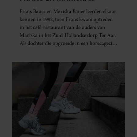
BAUER: OOK IN BED
Frans Bauer en Mariska Bauer leerden elkaar
ELKAARS EERSTE
kennen in 1992, toen Frans kwam optreden
in het café-restaurant van de ouders van
Mariska in het Zuid-Hollandse dorp Ter Aar.
Als dochter die opgroeide in een horecagezin
hielp Mariska vaak mee in de bediening.