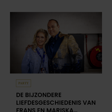
centimeter dik. Halveer de tomaatjes. Pel en
hak de knoflook. 2. Verhit een scheut olie
in…
PARTY
DE BIJZONDERE
LIEFDESGESCHIEDENIS VAN
FRANS EN MARISKA