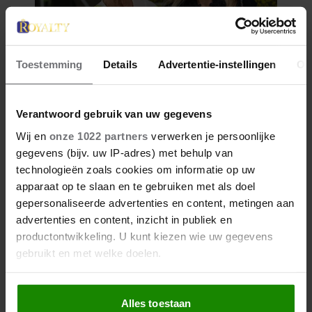
Toestemming
Details
Advertentie-instellingen
Ov
Verantwoord gebruik van uw gegevens
Wij en
onze 1022 partners
verwerken je persoonlijke
gegevens (bijv. uw IP-adres) met behulp van
technologieën zoals cookies om informatie op uw
apparaat op te slaan en te gebruiken met als doel
gepersonaliseerde advertenties en content, metingen aan
advertenties en content, inzicht in publiek en
productontwikkeling. U kunt kiezen wie uw gegevens
gebruikt en met welke doelen.
Als u het toestaat, willen we ook graag:
Alles toestaan
Informatie verzamelen over uw geografische