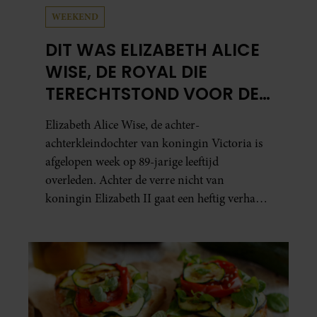
WEEKEND
DIT WAS ELIZABETH ALICE
WISE, DE ROYAL DIE
TERECHTSTOND VOOR DE
DOOD VAN HAAR BABY
Elizabeth Alice Wise, de achter-
achterkleindochter van koningin Victoria is
afgelopen week op 89-jarige leeftijd
overleden. Achter de verre nicht van
koningin Elizabeth II gaat een heftig verhaal
schuil. Zo zag haar leven eruit.