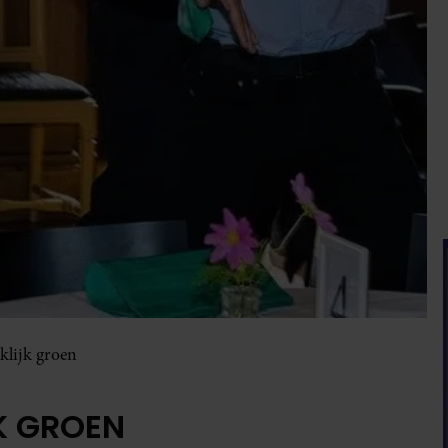
klijk groen
K GROEN