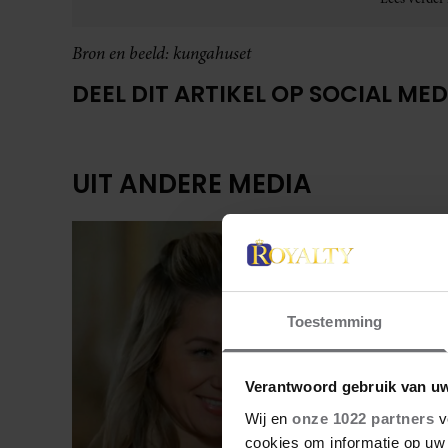
Bron en beeld: kungahuset
DEEL DIT ARTIKEL OP SOCIAL MED
UIT ANDERE MEDIA
Toestemming
Verantwoord gebruik van u
Wij en
onze 1022 partners
v
cookies om informatie op uw 