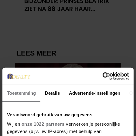
BIJZONDER: PRINSES BEATRIX
ZIET NA 88 JAAR HAAR
VERDWENEN WIEG TERUG
Toestemming
Details
Advertentie-instellingen
Ov
Verantwoord gebruik van uw gegevens
Wij en
onze 1022 partners
verwerken je persoonlijke
gegevens (bijv. uw IP-adres) met behulp van