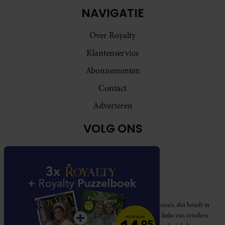
NAVIGATIE
Over Royalty
Klantenservice
Abonnementen
Contact
Adverteren
VOLG ONS
Royalty participeert in diverse affiliate marketing programma’s, dat houdt in
dat Royalty commissies ontvangt voor aankopen middels links van retailers.