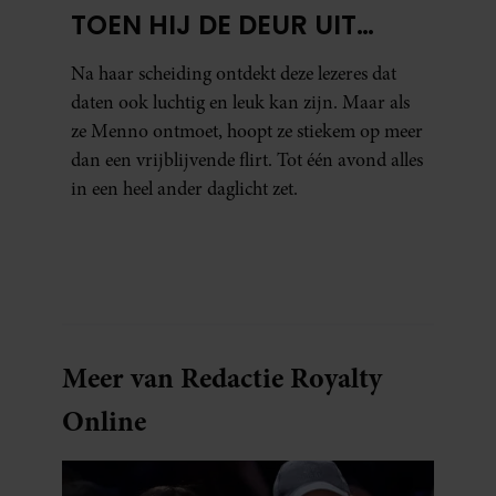
TOEN HIJ DE DEUR UIT
WAS, BESEFTE IK WAT ER
Na haar scheiding ontdekt deze lezeres dat
ECHT WAS GEBEURD’
daten ook luchtig en leuk kan zijn. Maar als
ze Menno ontmoet, hoopt ze stiekem op meer
dan een vrijblijvende flirt. Tot één avond alles
in een heel ander daglicht zet.
Meer van Redactie Royalty
Online