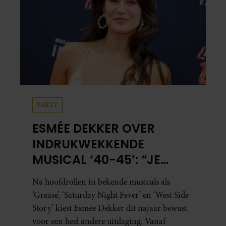
PARTY
ESMÉE DEKKER OVER
INDRUKWEKKENDE
MUSICAL ‘40-45’: “JE
BESEFT INEENS HOE
Na hoofdrollen in bekende musicals als
KOSTBAAR VRIJHEID IS”
‘Grease’, ‘Saturday Night Fever’ en ‘West Side
Story’ kiest Esmée Dekker dit najaar bewust
voor een heel andere uitdaging. Vanaf