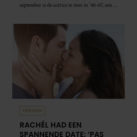
september is de actrice te zien in ‘40-45’, een
indrukwekkende spektakelmusical over de
Tweede Wereldoorlog. Volgens Esmée is het
een voorstelling die niet alleen raakt, maar
het publiek ook aan het denken zet.
VRIENDIN
RACHÉL HAD EEN
SPANNENDE DATE: ‘PAS