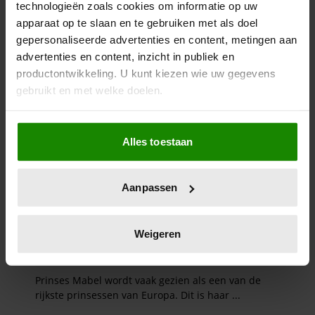
technologieën zoals cookies om informatie op uw
apparaat op te slaan en te gebruiken met als doel
gepersonaliseerde advertenties en content, metingen aan
advertenties en content, inzicht in publiek en
productontwikkeling. U kunt kiezen wie uw gegevens
gebruikt en met welke doelen.
Als u het toestaat, willen we ook graag:
Alles toestaan
Informatie verzamelen over uw geografische
locatie, die tot een paar meter nauwkeurig kan zijn
Uw apparaat identificeren door het actief te
Aanpassen
scannen op specifieke eigenschappen (fingerprinting)
Lees meer over hoe uw persoonlijke gegevens worden
verwerkt en stel uw voorkeuren in het
detailgedeelte
in.
Weigeren
U kunt uw toestemming op elk moment wijzigen of
intrekken in de Cookieverklaring.
We gebruiken cookies om content en advertenties te
personaliseren, om functies voor social media te bieden