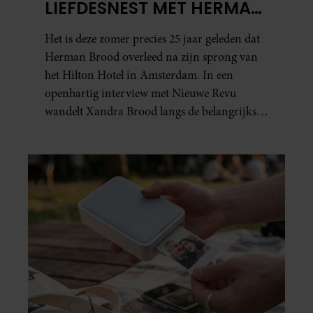
LIEFDESNEST MET HERMAN
BROOD: “HIER IS LOLA
Het is deze zomer precies 25 jaar geleden dat
GEBOREN”
Herman Brood overleed na zijn sprong van
het Hilton Hotel in Amsterdam. In een
openhartig interview met Nieuwe Revu
wandelt Xandra Brood langs de belangrijkste
plekken uit hun gezamenlijke verleden.
Vooral de woning aan de Lange
Leidsedwarsstraat roept een stortvloed aan
herinneringen op. Daar begon hun leven
samen en werd dochter Lola geboren.