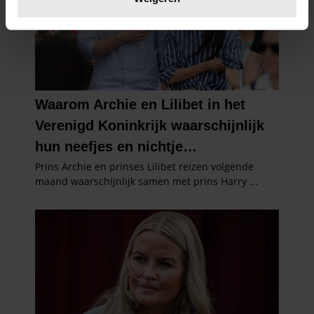
U kunt uw toestemming op elk moment wijzigen of
intrekken in de Cookieverklaring.
We gebruiken cookies om content en advertenties te
personaliseren, om functies voor social media te bieden
en om ons websiteverkeer te analyseren. Ook delen we
informatie over uw gebruik van onze site met onze
partners voor social media, adverteren en analyse. Deze
partners kunnen deze gegevens combineren met andere
informatie die u aan ze heeft verstrekt of die ze hebben
verzameld op basis van uw gebruik van hun services. U
gaat akkoord met onze cookies als u onze website blijft
gebruiken.