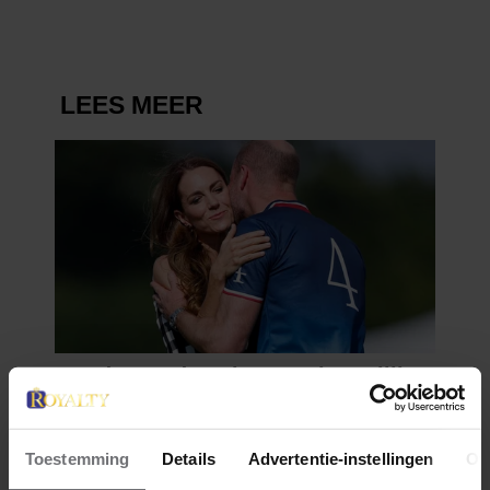
Toestemming
Details
Advertentie-instellingen
Ov