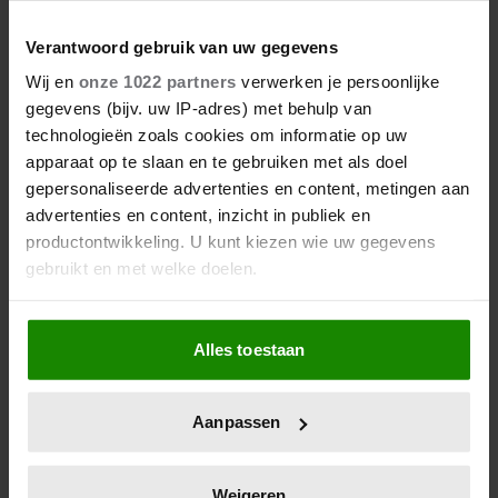
Verantwoord gebruik van uw gegevens
Wij en
onze 1022 partners
verwerken je persoonlijke
gegevens (bijv. uw IP-adres) met behulp van
technologieën zoals cookies om informatie op uw
apparaat op te slaan en te gebruiken met als doel
gepersonaliseerde advertenties en content, metingen aan
advertenties en content, inzicht in publiek en
productontwikkeling. U kunt kiezen wie uw gegevens
gebruikt en met welke doelen.
Als u het toestaat, willen we ook graag:
Alles toestaan
Informatie verzamelen over uw geografische
locatie, die tot een paar meter nauwkeurig kan zijn
Uw apparaat identificeren door het actief te
Aanpassen
scannen op specifieke eigenschappen (fingerprinting)
Lees meer over hoe uw persoonlijke gegevens worden
verwerkt en stel uw voorkeuren in het
detailgedeelte
in.
Weigeren