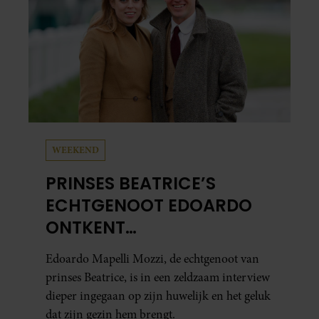
WEEKEND
PRINSES BEATRICE’S
ECHTGENOOT EDOARDO
ONTKENT
HUWELIJKSPROBLEMEN
Edoardo Mapelli Mozzi, de echtgenoot van
prinses Beatrice, is in een zeldzaam interview
dieper ingegaan op zijn huwelijk en het geluk
dat zijn gezin hem brengt.