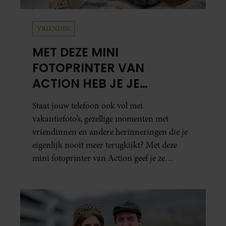
VRIENDIN
MET DEZE MINI
FOTOPRINTER VAN
ACTION HEB JE JE
FAVORIETE FOTO’S BINNEN
Staat jouw telefoon ook vol met
ÉÉN MINUUT IN HANDEN
vakantiefoto’s, gezellige momenten met
vriendinnen en andere herinneringen die je
eigenlijk nooit meer terugkijkt? Met deze
mini fotoprinter van Action geef je ze
eindelijk een plekje buiten je camerarol. En
het leuke: binnen één minuut heb je jouw foto
al in handen.