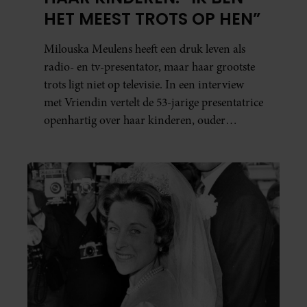
HET MEEST TROTS OP HEN”
Milouska Meulens heeft een druk leven als
radio- en tv-presentator, maar haar grootste
trots ligt niet op televisie. In een interview
met Vriendin vertelt de 53-jarige presentatrice
openhartig over haar kinderen, ouder
worden en haar nieuwe kinderboek Chill.
Ook blikt ze terug op haar jeugd en deelt ze
welke levenslessen haar vandaag de dag het
meest bezighouden.