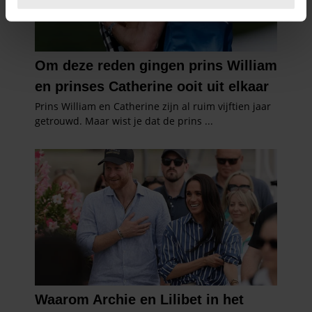
U kunt uw toestemming op elk moment wijzigen of
intrekken in de Cookieverklaring.
We gebruiken cookies om content en advertenties te
personaliseren, om functies voor social media te bieden
en om ons websiteverkeer te analyseren. Ook delen we
informatie over uw gebruik van onze site met onze
partners voor social media, adverteren en analyse. Deze
partners kunnen deze gegevens combineren met andere
informatie die u aan ze heeft verstrekt of die ze hebben
verzameld op basis van uw gebruik van hun services. U
gaat akkoord met onze cookies als u onze website blijft
gebruiken.