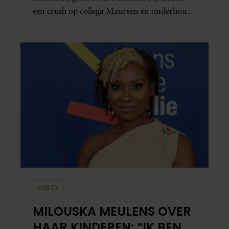
een crush op collega Maureen én onderhoudt
in het geheim een seksuele relatie met een
bekende Nederlander. In dit weekoverzicht
lees je in het kort wat er de afgelopen dagen
allemaal in haar leven gebeurde.
PARTY
MILOUSKA MEULENS OVER
HAAR KINDEREN: “IK BEN