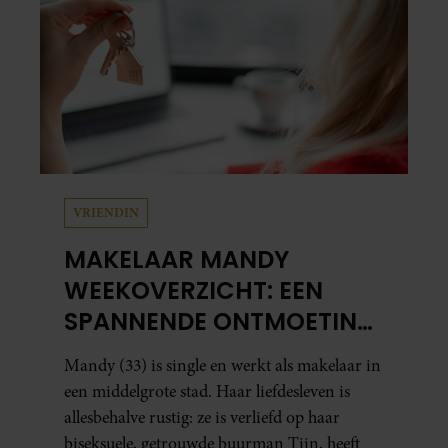
VRIENDIN
MAKELAAR MANDY
WEEKOVERZICHT: EEN
SPANNENDE ONTMOETING
EN JUDITHS GROTE
Mandy (33) is single en werkt als makelaar in
RELATIETEST
een middelgrote stad. Haar liefdesleven is
allesbehalve rustig: ze is verliefd op haar
biseksuele, getrouwde buurman Tijn, heeft