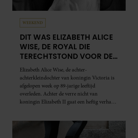
WEEKEND
DIT WAS ELIZABETH ALICE
WISE, DE ROYAL DIE
TERECHTSTOND VOOR DE
DOOD VAN HAAR BABY
Elizabeth Alice Wise, de achter-
achterkleindochter van koningin Victoria is
afgelopen week op 89-jarige leeftijd
overleden. Achter de verre nicht van
koningin Elizabeth II gaat een heftig verhaal
schuil. Zo zag haar leven eruit.