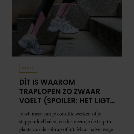
SANTE
DÍT IS WAAROM
TRAPLOPEN ZO ZWAAR
VOELT (SPOILER: HET LIGT
NIET AAN JE CONDITIE)
Je wil meer aan je conditie werken of je
stappendoel halen, en dus neem je de trap in
plaats van de roltrap of lift. Maar halverwege