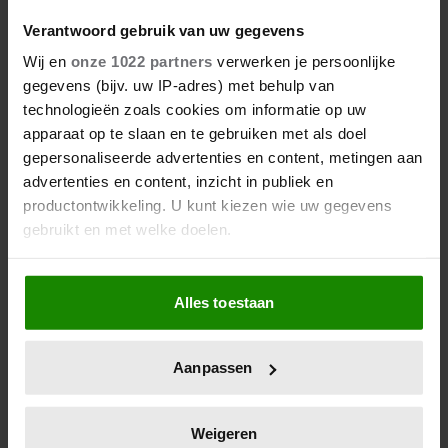
Verantwoord gebruik van uw gegevens
Wij en
onze 1022 partners
verwerken je persoonlijke
gegevens (bijv. uw IP-adres) met behulp van
technologieën zoals cookies om informatie op uw
apparaat op te slaan en te gebruiken met als doel
gepersonaliseerde advertenties en content, metingen aan
advertenties en content, inzicht in publiek en
productontwikkeling. U kunt kiezen wie uw gegevens
gebruikt en met welke doelen.
Als u het toestaat, willen we ook graag:
Alles toestaan
Informatie verzamelen over uw geografische
locatie, die tot een paar meter nauwkeurig kan zijn
Uw apparaat identificeren door het actief te
Aanpassen
scannen op specifieke eigenschappen (fingerprinting)
Lees meer over hoe uw persoonlijke gegevens worden
verwerkt en stel uw voorkeuren in het
detailgedeelte
in.
Weigeren