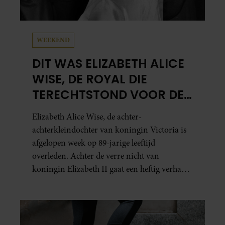
WEEKEND
DIT WAS ELIZABETH ALICE
WISE, DE ROYAL DIE
TERECHTSTOND VOOR DE
DOOD VAN HAAR BABY
Elizabeth Alice Wise, de achter-
achterkleindochter van koningin Victoria is
afgelopen week op 89-jarige leeftijd
overleden. Achter de verre nicht van
koningin Elizabeth II gaat een heftig verhaal
schuil. Zo zag haar leven eruit.