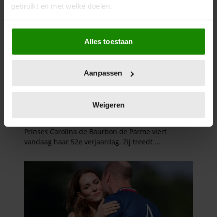
gebruikt en met welke doelen.
Als u het toestaat, willen we ook graag:
Alles toestaan
Informatie verzamelen over uw geografische
locatie, die tot een paar meter nauwkeurig kan zijn
Uw apparaat identificeren door het actief te
Aanpassen
scannen op specifieke eigenschappen (fingerprinting)
Lees meer over hoe uw persoonlijke gegevens worden
verwerkt en stel uw voorkeuren in het
detailgedeelte
in.
Weigeren
U kunt uw toestemming op elk moment wijzigen of
intrekken in de Cookieverklaring.
We gebruiken cookies om content en advertenties te
personaliseren, om functies voor social media te bieden
en om ons websiteverkeer te analyseren. Ook delen we
informatie over uw gebruik van onze site met onze
partners voor social media, adverteren en analyse. Deze
partners kunnen deze gegevens combineren met andere