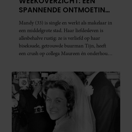
WEEKOVERZICHT: EEN
SPANNENDE ONTMOETING
EN JUDITHS GROTE
Mandy (33) is single en werkt als makelaar in
RELATIETEST
een middelgrote stad. Haar liefdesleven is
allesbehalve rustig: ze is verliefd op haar
biseksuele, getrouwde buurman Tijn, heeft
een crush op collega Maureen én onderhoudt
in het geheim een seksuele relatie met een
bekende Nederlander. In dit weekoverzicht
lees je in het kort wat er de afgelopen dagen
allemaal in haar leven gebeurde.