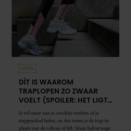
SANTE
DÍT IS WAAROM
TRAPLOPEN ZO ZWAAR
VOELT (SPOILER: HET LIGT
NIET AAN JE CONDITIE)
Je wil meer aan je conditie werken of je
stappendoel halen, en dus neem je de trap in
plaats van de roltrap of lift. Maar halverwege