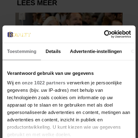
Toestemming
Details
Advertentie-instellingen
Ov
Verantwoord gebruik van uw gegevens
Wij en
onze 1022 partners
verwerken je persoonlijke
gegevens (bijv. uw IP-adres) met behulp van
technologieën zoals cookies om informatie op uw
apparaat op te slaan en te gebruiken met als doel
gepersonaliseerde advertenties en content, metingen aan
advertenties en content, inzicht in publiek en
productontwikkeling. U kunt kiezen wie uw gegevens
gebruikt en met welke doelen.