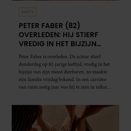
PARTY
PETER FABER (82)
OVERLEDEN: HIJ STIERF
VREDIG IN HET BIJZIJN
VAN ZIJN MEEST
Peter Faber is overleden. De acteur stierf
DIERBAREN
donderdag op 82-jarige leeftijd, vredig in het
bijzijn van zijn meest dierbaren, zo maakte
zijn familie vrijdag bekend. In een carrière
van ruim zestig jaar was hij te zien in talloze
films, tv-series en theaterproducties.