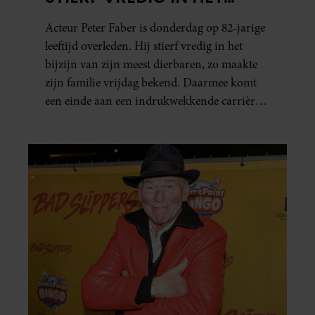
BIJZIJN VAN ZIJN MEEST
Acteur Peter Faber is donderdag op 82-jarige
DIERBAREN
leeftijd overleden. Hij stierf vredig in het
bijzijn van zijn meest dierbaren, zo maakte
zijn familie vrijdag bekend. Daarmee komt
een einde aan een indrukwekkende carrière
van ruim zestig jaar.