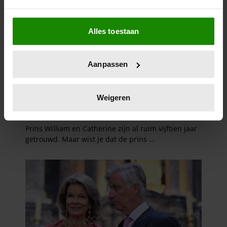
Als u het toestaat, willen we ook graag:
Alles toestaan
Informatie verzamelen over uw geografische
locatie, die tot een paar meter nauwkeurig kan zijn
Uw apparaat identificeren door het actief te
Aanpassen
scannen op specifieke eigenschappen (fingerprinting)
Lees meer over hoe uw persoonlijke gegevens worden
verwerkt en stel uw voorkeuren in het
detailgedeelte
in.
Weigeren
U kunt uw toestemming op elk moment wijzigen of
intrekken in de Cookieverklaring.
We gebruiken cookies om content en advertenties te
personaliseren, om functies voor social media te bieden
en om ons websiteverkeer te analyseren. Ook delen we
informatie over uw gebruik van onze site met onze
partners voor social media, adverteren en analyse. Deze
partners kunnen deze gegevens combineren met andere
informatie die u aan ze heeft verstrekt of die ze hebben