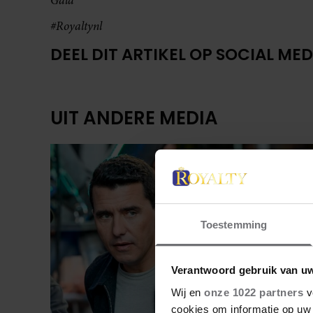
Gala
#Royaltynl
DEEL DIT ARTIKEL OP SOCIAL MED
UIT ANDERE MEDIA
Toestemming
Verantwoord gebruik van u
Wij en
onze 1022 partners
v
cookies om informatie op uw 