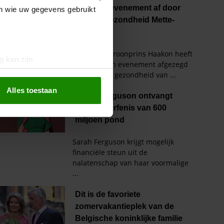
en wie uw gegevens gebruikt
g kan zijn
erprinting)
t
detailgedeelte
in. U kunt uw
Alles toestaan
 media te bieden en om ons
ze partners voor social
nformatie die u aan ze heeft
oord met onze cookies als u