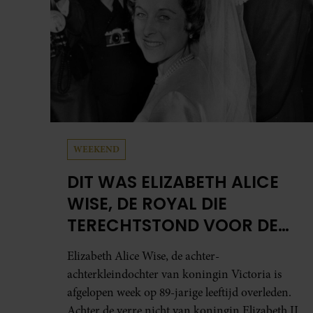
interviews.
WEEKEND
DIT WAS ELIZABETH ALICE
WISE, DE ROYAL DIE
TERECHTSTOND VOOR DE
DOOD VAN HAAR BABY
Elizabeth Alice Wise, de achter-
achterkleindochter van koningin Victoria is
afgelopen week op 89-jarige leeftijd overleden.
Achter de verre nicht van koningin Elizabeth II