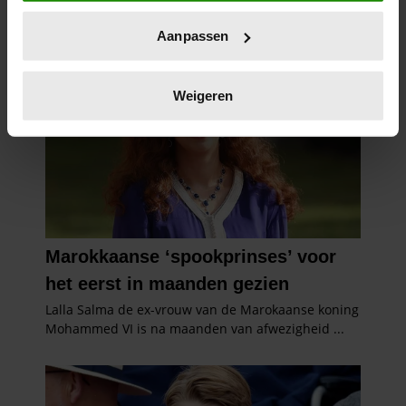
locatie, die tot een paar meter nauwkeurig kan zijn
Uw apparaat identificeren door het actief te
Aanpassen
scannen op specifieke eigenschappen (fingerprinting)
Lees meer over hoe uw persoonlijke gegevens worden
verwerkt en stel uw voorkeuren in het
detailgedeelte
in.
Weigeren
U kunt uw toestemming op elk moment wijzigen of
intrekken in de Cookieverklaring.
We gebruiken cookies om content en advertenties te
personaliseren, om functies voor social media te bieden
en om ons websiteverkeer te analyseren. Ook delen we
informatie over uw gebruik van onze site met onze
partners voor social media, adverteren en analyse. Deze
partners kunnen deze gegevens combineren met andere
informatie die u aan ze heeft verstrekt of die ze hebben
verzameld op basis van uw gebruik van hun services. U
gaat akkoord met onze cookies als u onze website blijft
gebruiken.