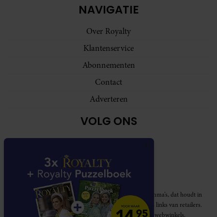
NAVIGATIE
Over Royalty
Klantenservice
Abonnementen
Contact
Adverteren
VOLG ONS
Royalty participeert in diverse affiliate marketing programma’s, dat houdt in
dat Royalty commissies ontvangt voor aankopen middels links van retailers.
Deze website wordt niet gesponsord door de genoemde webwinkels.