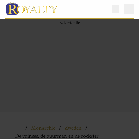
Monarchie
Zweden
De prinses, de buurman en de rockster