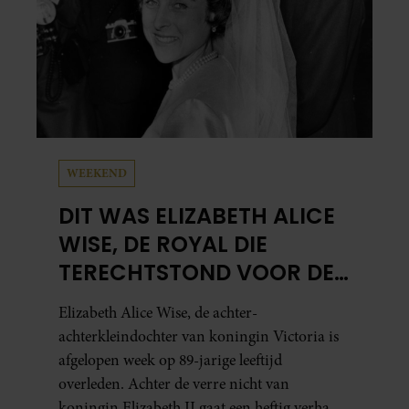
WEEKEND
DIT WAS ELIZABETH ALICE
WISE, DE ROYAL DIE
TERECHTSTOND VOOR DE
DOOD VAN HAAR BABY
Elizabeth Alice Wise, de achter-
achterkleindochter van koningin Victoria is
afgelopen week op 89-jarige leeftijd
overleden. Achter de verre nicht van
koningin Elizabeth II gaat een heftig verhaal