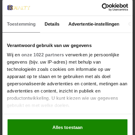
Toestemming
Details
Advertentie-instellingen
Ov
Verantwoord gebruik van uw gegevens
Wij en
onze 1022 partners
verwerken je persoonlijke
gegevens (bijv. uw IP-adres) met behulp van
technologieën zoals cookies om informatie op uw
apparaat op te slaan en te gebruiken met als doel
gepersonaliseerde advertenties en content, metingen aan
advertenties en content, inzicht in publiek en
productontwikkeling. U kunt kiezen wie uw gegevens
gebruikt en met welke doelen.
Als u het toestaat, willen we ook graag:
Alles toestaan
Informatie verzamelen over uw geografische