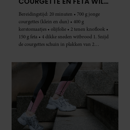
COURGETTE EN FETA WIL
JE METEEN MAKEN
Bereidingstijd: 20 minuten • 700 g jonge
courgettes (klein en dun) • 400 g
kerstomaatjes • olijfolie • 2 tenen knoflook •
150 g feta • 4 dikke sneden witbrood 1. Snijd
de courgettes schuin in plakken van 2
centimeter dik. Halveer de tomaatjes. Pel en
hak de knoflook. 2. Verhit een scheut olie
in…