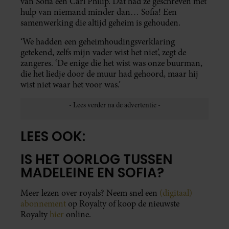
van Sofia een Carl Philip. Dat had ze geschreven met
hulp van niemand minder dan… Sofia! Een
samenwerking die altijd geheim is gehouden.
‘We hadden een geheimhoudingsverklaring
getekend, zelfs mijn vader wist het niet’, zegt de
zangeres. ‘De enige die het wist was onze buurman,
die het liedje door de muur had gehoord, maar hij
wist niet waar het voor was.’
LEES OOK:
IS HET OORLOG TUSSEN
MADELEINE EN SOFIA?
Meer lezen over royals? Neem snel een
(digitaal)
abonnement
op Royalty of koop de nieuwste
Royalty
hier
online.