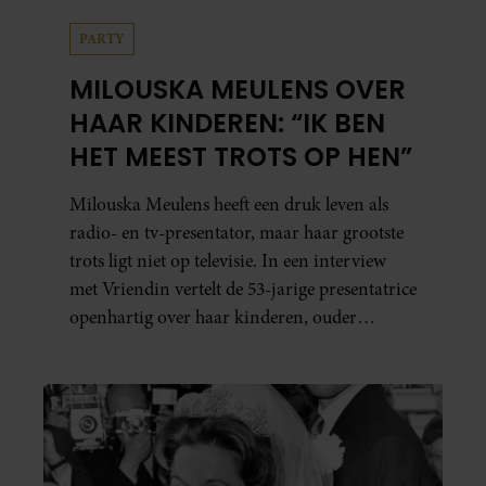
PARTY
MILOUSKA MEULENS OVER
HAAR KINDEREN: “IK BEN
HET MEEST TROTS OP HEN”
Milouska Meulens heeft een druk leven als
radio- en tv-presentator, maar haar grootste
trots ligt niet op televisie. In een interview
met Vriendin vertelt de 53-jarige presentatrice
openhartig over haar kinderen, ouder
worden en haar nieuwe kinderboek Chill.
Ook blikt ze terug op haar jeugd en deelt ze
welke levenslessen haar vandaag de dag het
meest bezighouden.