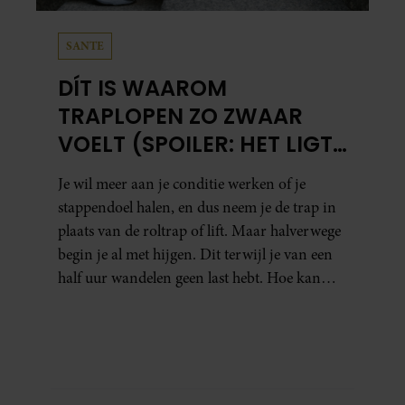
SANTE
DÍT IS WAAROM
TRAPLOPEN ZO ZWAAR
VOELT (SPOILER: HET LIGT
NIET AAN JE CONDITIE)
Je wil meer aan je conditie werken of je
stappendoel halen, en dus neem je de trap in
plaats van de roltrap of lift. Maar halverwege
begin je al met hijgen. Dit terwijl je van een
half uur wandelen geen last hebt. Hoe kan
dat?