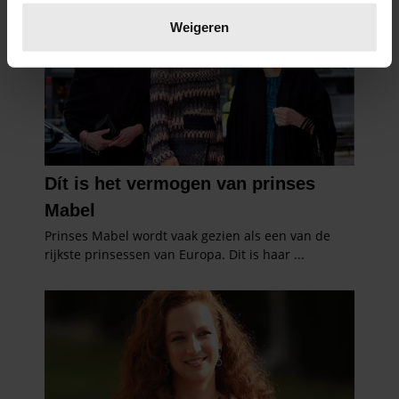
Lees meer over hoe uw persoonlijke gegevens worden
verwerkt en stel uw voorkeuren in het
detailgedeelte
in.
Weigeren
U kunt uw toestemming op elk moment wijzigen of
intrekken in de Cookieverklaring.
We gebruiken cookies om content en advertenties te
personaliseren, om functies voor social media te bieden
en om ons websiteverkeer te analyseren. Ook delen we
informatie over uw gebruik van onze site met onze
partners voor social media, adverteren en analyse. Deze
partners kunnen deze gegevens combineren met andere
informatie die u aan ze heeft verstrekt of die ze hebben
verzameld op basis van uw gebruik van hun services. U
gaat akkoord met onze cookies als u onze website blijft
gebruiken.