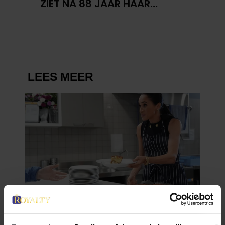
ZIET NA 88 JAAR HAAR
VERDWENEN WIEG TERUG