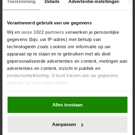
Toestemming
Details
Advertentie-instellingen
Ov
Verantwoord gebruik van uw gegevens
Wij en
onze 1022 partners
verwerken je persoonlijke
gegevens (bijv. uw IP-adres) met behulp van
technologieën zoals cookies om informatie op uw
apparaat op te slaan en te gebruiken met als doel
gepersonaliseerde advertenties en content, metingen aan
advertenties en content, inzicht in publiek en
productontwikkeling. U kunt kiezen wie uw gegevens
gebruikt en met welke doelen.
Als u het toestaat, willen we ook graag:
Alles toestaan
Informatie verzamelen over uw geografische
locatie, die tot een paar meter nauwkeurig kan zijn
Uw apparaat identificeren door het actief te
Aanpassen
scannen op specifieke eigenschappen (fingerprinting)