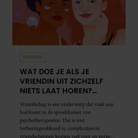
VRIENDIN
WAT DOE JE ALS JE
VRIENDIN UIT ZICHZELF
NIETS LAAT HOREN?
PSYCHOTHERAPEUT
Vriendschap is een onderwerp dat vaak aan
MARTINE GEEFT ADVIES.
bod komt in de spreekkamer van
psychotherapeuten. Dat is niet
verbazingwekkend is, complicaties in
vriendschappen komen veel voor en zorgen