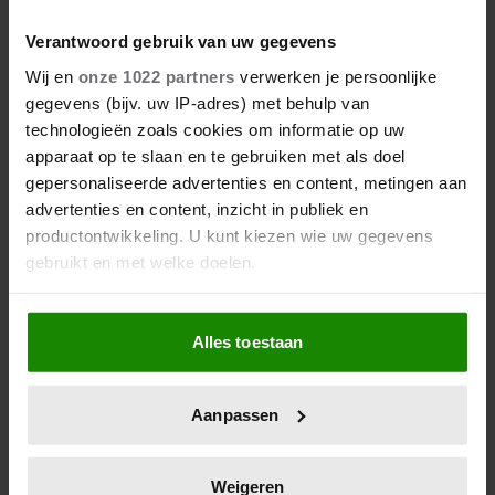
Verantwoord gebruik van uw gegevens
Wij en
onze 1022 partners
verwerken je persoonlijke
gegevens (bijv. uw IP-adres) met behulp van
technologieën zoals cookies om informatie op uw
apparaat op te slaan en te gebruiken met als doel
gepersonaliseerde advertenties en content, metingen aan
advertenties en content, inzicht in publiek en
productontwikkeling. U kunt kiezen wie uw gegevens
gebruikt en met welke doelen.
Als u het toestaat, willen we ook graag:
Alles toestaan
Informatie verzamelen over uw geografische
locatie, die tot een paar meter nauwkeurig kan zijn
Uw apparaat identificeren door het actief te
Aanpassen
scannen op specifieke eigenschappen (fingerprinting)
Lees meer over hoe uw persoonlijke gegevens worden
verwerkt en stel uw voorkeuren in het
detailgedeelte
in.
Weigeren