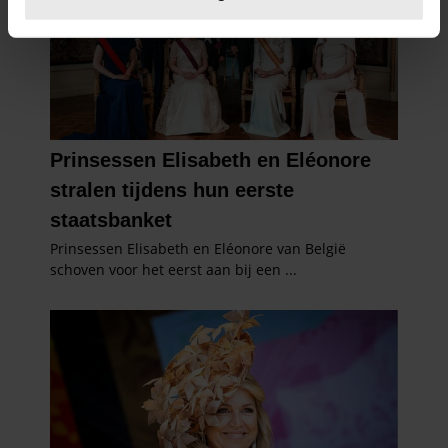
U kunt uw toestemming op elk moment wijzigen of
intrekken in de Cookieverklaring.
We gebruiken cookies om content en advertenties te
personaliseren, om functies voor social media te bieden
en om ons websiteverkeer te analyseren. Ook delen we
informatie over uw gebruik van onze site met onze
partners voor social media, adverteren en analyse. Deze
partners kunnen deze gegevens combineren met andere
informatie die u aan ze heeft verstrekt of die ze hebben
verzameld op basis van uw gebruik van hun services. U
gaat akkoord met onze cookies als u onze website blijft
gebruiken.