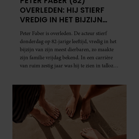
PETER FABER (82)
OVERLEDEN: HIJ STIERF
VREDIG IN HET BIJZIJN
VAN ZIJN MEEST
Peter Faber is overleden. De acteur stierf
DIERBAREN
donderdag op 82-jarige leeftijd, vredig in het
bijzijn van zijn meest dierbaren, zo maakte
zijn familie vrijdag bekend. In een carrière
van ruim zestig jaar was hij te zien in talloze
films, tv-series en theaterproducties.