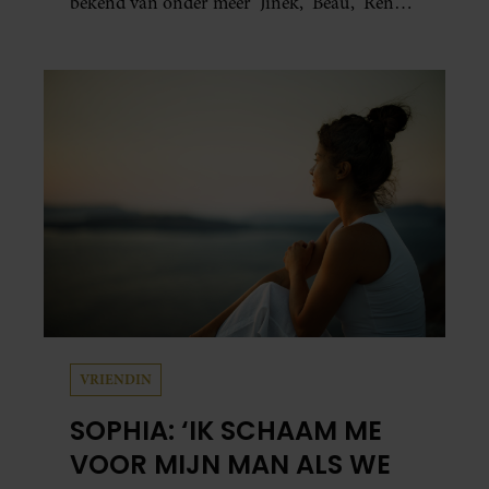
bekend van onder meer ‘Jinek’, ‘Beau’, ‘Renze’,
‘Humberto’ en ‘RTL Tonight’, vertelt dat juist
zijn opvoeding de basis vormde voor zijn
carrière. Nog altijd kan hij voor advies bij
zijn zus terecht.
VRIENDIN
SOPHIA: ‘IK SCHAAM ME
VOOR MIJN MAN ALS WE