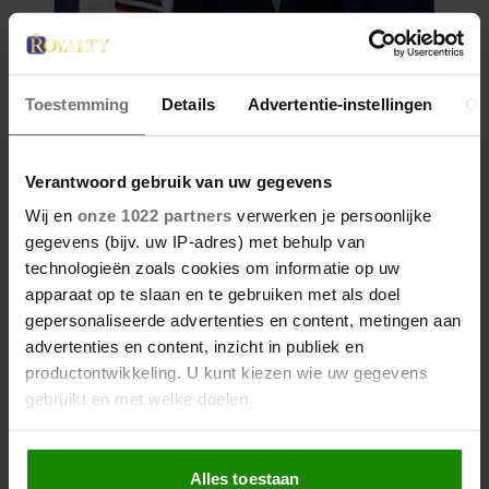
Toestemming
Details
Advertentie-instellingen
Ov
Verantwoord gebruik van uw gegevens
Wij en
onze 1022 partners
verwerken je persoonlijke
gegevens (bijv. uw IP-adres) met behulp van
technologieën zoals cookies om informatie op uw
apparaat op te slaan en te gebruiken met als doel
gepersonaliseerde advertenties en content, metingen aan
advertenties en content, inzicht in publiek en
productontwikkeling. U kunt kiezen wie uw gegevens
gebruikt en met welke doelen.
Als u het toestaat, willen we ook graag:
Alles toestaan
Informatie verzamelen over uw geografische