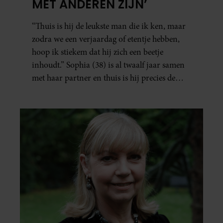
MET ANDEREN ZIJN’
“Thuis is hij de leukste man die ik ken, maar
zodra we een verjaardag of etentje hebben,
hoop ik stiekem dat hij zich een beetje
inhoudt.” Sophia (38) is al twaalf jaar samen
met haar partner en thuis is hij precies de
man op wie ze verliefd werd: lief, zorgzaam
en grappig. Toch merkt ze dat ze zich steeds
vaker schaamt zodra ze samen onder de
mensen zijn.