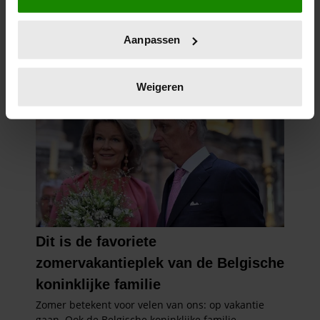
locatie, die tot een paar meter nauwkeurig kan zijn
Uw apparaat identificeren door het actief te
Aanpassen
scannen op specifieke eigenschappen (fingerprinting)
Lees meer over hoe uw persoonlijke gegevens worden
verwerkt en stel uw voorkeuren in het
detailgedeelte
in.
Weigeren
U kunt uw toestemming op elk moment wijzigen of
intrekken in de Cookieverklaring.
We gebruiken cookies om content en advertenties te
personaliseren, om functies voor social media te bieden
en om ons websiteverkeer te analyseren. Ook delen we
informatie over uw gebruik van onze site met onze
partners voor social media, adverteren en analyse. Deze
partners kunnen deze gegevens combineren met andere
informatie die u aan ze heeft verstrekt of die ze hebben
verzameld op basis van uw gebruik van hun services. U
gaat akkoord met onze cookies als u onze website blijft
gebruiken.