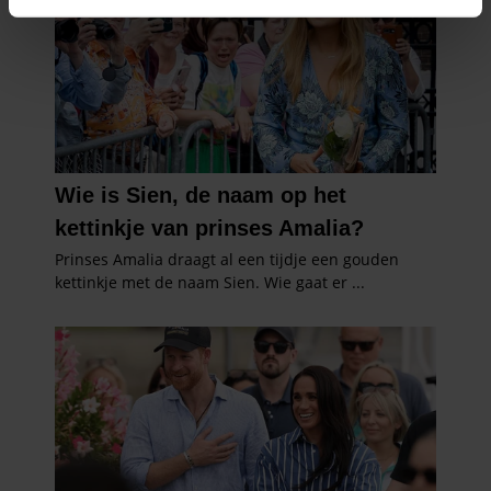
intrekken in de Cookieverklaring.
We gebruiken cookies om content en advertenties te
personaliseren, om functies voor social media te bieden
en om ons websiteverkeer te analyseren. Ook delen we
informatie over uw gebruik van onze site met onze
partners voor social media, adverteren en analyse. Deze
partners kunnen deze gegevens combineren met andere
informatie die u aan ze heeft verstrekt of die ze hebben
verzameld op basis van uw gebruik van hun services. U
gaat akkoord met onze cookies als u onze website blijft
gebruiken.