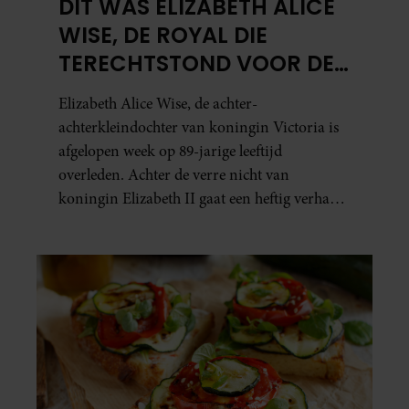
DIT WAS ELIZABETH ALICE
WISE, DE ROYAL DIE
TERECHTSTOND VOOR DE
DOOD VAN HAAR BABY
Elizabeth Alice Wise, de achter-
achterkleindochter van koningin Victoria is
afgelopen week op 89-jarige leeftijd
overleden. Achter de verre nicht van
koningin Elizabeth II gaat een heftig verhaal
schuil. Zo zag haar leven eruit.