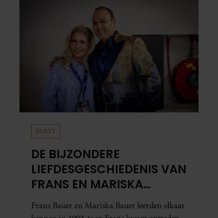
in…
PARTY
DE BIJZONDERE
LIEFDESGESCHIEDENIS VAN
FRANS EN MARISKA
BAUER: OOK IN BED
Frans Bauer en Mariska Bauer leerden elkaar
ELKAARS EERSTE