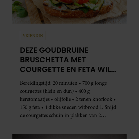
VRIENDIN
DEZE GOUDBRUINE
BRUSCHETTA MET
COURGETTE EN FETA WIL
JE METEEN MAKEN
Bereidingstijd: 20 minuten • 700 g jonge
courgettes (klein en dun) • 400 g
kerstomaatjes • olijfolie • 2 tenen knoflook •
150 g feta • 4 dikke sneden witbrood 1. Snijd
de courgettes schuin in plakken van 2
centimeter dik. Halveer de tomaatjes. Pel en
hak de knoflook. 2. Verhit een scheut olie