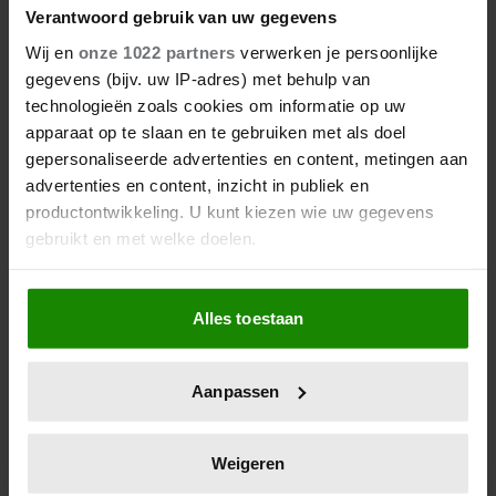
Verantwoord gebruik van uw gegevens
Wij en
onze 1022 partners
verwerken je persoonlijke
gegevens (bijv. uw IP-adres) met behulp van
technologieën zoals cookies om informatie op uw
apparaat op te slaan en te gebruiken met als doel
gepersonaliseerde advertenties en content, metingen aan
advertenties en content, inzicht in publiek en
productontwikkeling. U kunt kiezen wie uw gegevens
gebruikt en met welke doelen.
Als u het toestaat, willen we ook graag:
Alles toestaan
Informatie verzamelen over uw geografische
locatie, die tot een paar meter nauwkeurig kan zijn
Uw apparaat identificeren door het actief te
Aanpassen
scannen op specifieke eigenschappen (fingerprinting)
Lees meer over hoe uw persoonlijke gegevens worden
verwerkt en stel uw voorkeuren in het
detailgedeelte
in.
Weigeren
U kunt uw toestemming op elk moment wijzigen of