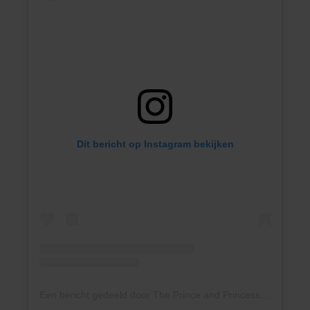
Dit bericht op Instagram bekijken
Een bericht gedeeld door The Prince and Princess of Wales (@princeandprincessofwales)