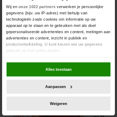
Wij en
onze 1022 partners
verwerken je persoonlijke
gegevens (bijv. uw IP-adres) met behulp van
technologieën zoals cookies om informatie op uw
apparaat op te slaan en te gebruiken met als doel
gepersonaliseerde advertenties en content, metingen aan
advertenties en content, inzicht in publiek en
productontwikkeling. U kunt kiezen wie uw gegevens
gebruikt en met welke doelen.
Als u het toestaat, willen we ook graag:
Alles toestaan
Informatie verzamelen over uw geografische
locatie, die tot een paar meter nauwkeurig kan zijn
Uw apparaat identificeren door het actief te
Aanpassen
scannen op specifieke eigenschappen (fingerprinting)
Lees meer over hoe uw persoonlijke gegevens worden
verwerkt en stel uw voorkeuren in het
detailgedeelte
in.
Weigeren
U kunt uw toestemming op elk moment wijzigen of
intrekken in de Cookieverklaring.