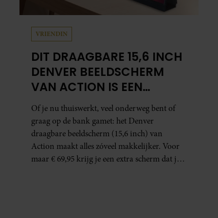
VRIENDIN
DIT DRAAGBARE 15,6 INCH
DENVER BEELDSCHERM
VAN ACTION IS EEN
GAMECHANGER VOOR
Of je nu thuiswerkt, veel onderweg bent of
THUISWERKERS ÉN BINGE-
graag op de bank gamet: het Denver
WATCHERS
draagbare beeldscherm (15,6 inch) van
Action maakt alles zóveel makkelijker. Voor
maar € 69,95 krijg je een extra scherm dat je
letterlijk overal mee naartoe kunt nemen…
en dat is in tijden van hybride werken echt
geen overbodige luxe.