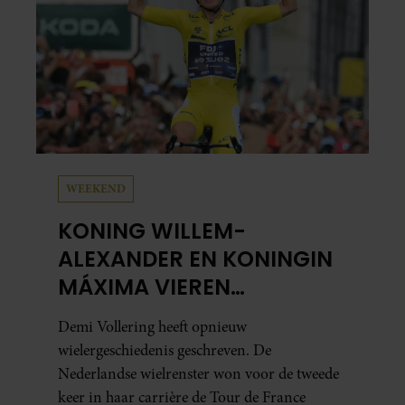
WEEKEND
KONING WILLEM-
ALEXANDER EN KONINGIN
MÁXIMA VIEREN
HISTORISCHE ZEGE DEMI
Demi Vollering heeft opnieuw
VOLLERING OP TOUR DE
wielergeschiedenis geschreven. De
FRANCE FEMMES
Nederlandse wielrenster won voor de tweede
keer in haar carrière de Tour de France