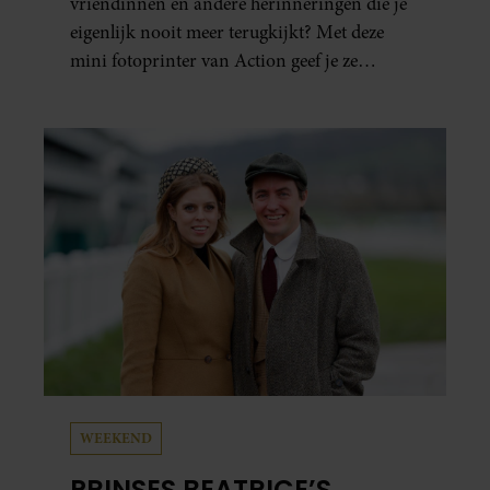
vriendinnen en andere herinneringen die je
eigenlijk nooit meer terugkijkt? Met deze
mini fotoprinter van Action geef je ze
eindelijk een plekje buiten je camerarol. En
het leuke: binnen één minuut heb je jouw foto
al in handen.
WEEKEND
PRINSES BEATRICE’S