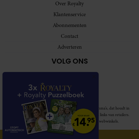
Over Royalty
Klantenservice
Abonnementen
Contact
Adverteren
VOLG ONS
Royalty participeert in diverse affiliate marketing programma’s, dat houdt in
dat Royalty commissies ontvangt voor aankopen middels links van retailers.
Deze website wordt niet gesponsord door de genoemde webwinkels.
© 2026 Royalty Online