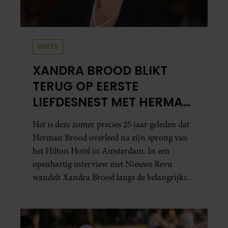
PARTY
XANDRA BROOD BLIKT
TERUG OP EERSTE
LIEFDESNEST MET HERMAN
BROOD: “HIER IS LOLA
Het is deze zomer precies 25 jaar geleden dat
GEBOREN”
Herman Brood overleed na zijn sprong van
het Hilton Hotel in Amsterdam. In een
openhartig interview met Nieuwe Revu
wandelt Xandra Brood langs de belangrijkste
plekken uit hun gezamenlijke verleden.
Vooral de woning aan de Lange
Leidsedwarsstraat roept een stortvloed aan