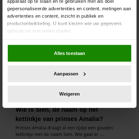
apparaat op te slaan en te gebruiken met als doel
gepersonaliseerde advertenties en content, metingen aan
advertenties en content, inzicht in publiek en
productontwikkeling. U kunt kiezen wie uw gegevens
gebruikt en met welke doelen.
Als u het toestaat, willen we ook graag:
Alles toestaan
Informatie verzamelen over uw geografische
locatie, die tot een paar meter nauwkeurig kan zijn
Uw apparaat identificeren door het actief te
Aanpassen
scannen op specifieke eigenschappen (fingerprinting)
Lees meer over hoe uw persoonlijke gegevens worden
verwerkt en stel uw voorkeuren in het
detailgedeelte
in.
Weigeren
U kunt uw toestemming op elk moment wijzigen of
intrekken in de Cookieverklaring.
We gebruiken cookies om content en advertenties te
personaliseren, om functies voor social media te bieden
en om ons websiteverkeer te analyseren. Ook delen we