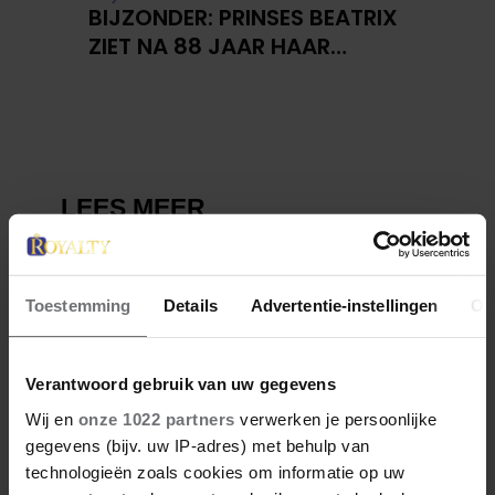
BIJZONDER: PRINSES BEATRIX
ZIET NA 88 JAAR HAAR
VERDWENEN WIEG TERUG
Toestemming
Details
Advertentie-instellingen
Ov
Verantwoord gebruik van uw gegevens
Wij en
onze 1022 partners
verwerken je persoonlijke
gegevens (bijv. uw IP-adres) met behulp van
technologieën zoals cookies om informatie op uw