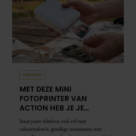
herinneringen op. Daar begon hun leven
samen en werd dochter Lola geboren.
VRIENDIN
MET DEZE MINI
FOTOPRINTER VAN
ACTION HEB JE JE
FAVORIETE FOTO’S BINNEN
Staat jouw telefoon ook vol met
ÉÉN MINUUT IN HANDEN
vakantiefoto’s, gezellige momenten met