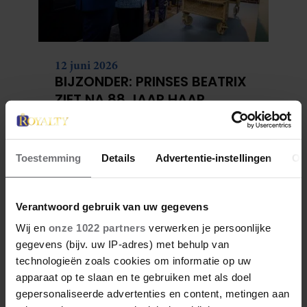
12 juni 2026
BIJZONDER: PRINSES BEATRIX
ZIET NA 88 JAAR HAAR
VERDWENEN WIEG TERUG
Toestemming
Details
Advertentie-instellingen
Ov
Verantwoord gebruik van uw gegevens
Wij en
onze 1022 partners
verwerken je persoonlijke
gegevens (bijv. uw IP-adres) met behulp van
technologieën zoals cookies om informatie op uw
apparaat op te slaan en te gebruiken met als doel
gepersonaliseerde advertenties en content, metingen aan