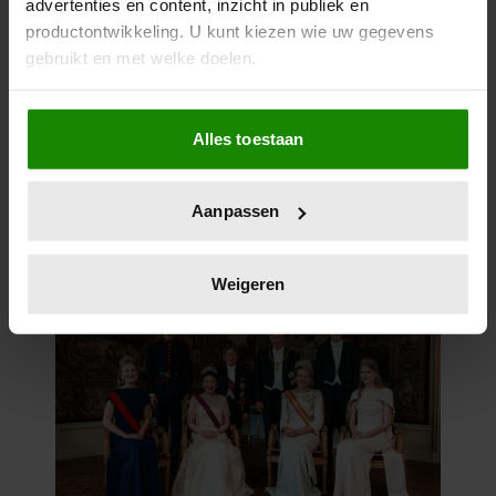
advertenties en content, inzicht in publiek en
productontwikkeling. U kunt kiezen wie uw gegevens
gebruikt en met welke doelen.
Als u het toestaat, willen we ook graag:
Alles toestaan
Informatie verzamelen over uw geografische
locatie, die tot een paar meter nauwkeurig kan zijn
Uw apparaat identificeren door het actief te
Aanpassen
scannen op specifieke eigenschappen (fingerprinting)
Lees meer over hoe uw persoonlijke gegevens worden
verwerkt en stel uw voorkeuren in het
detailgedeelte
in.
Weigeren
U kunt uw toestemming op elk moment wijzigen of
intrekken in de Cookieverklaring.
We gebruiken cookies om content en advertenties te
personaliseren, om functies voor social media te bieden
en om ons websiteverkeer te analyseren. Ook delen we
informatie over uw gebruik van onze site met onze
partners voor social media, adverteren en analyse. Deze