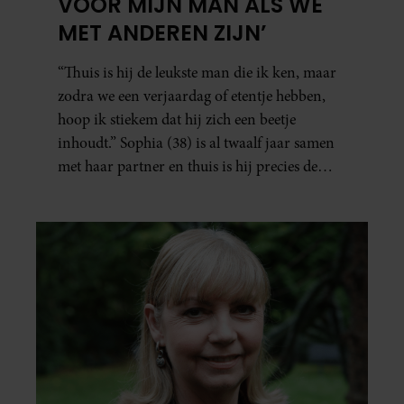
VOOR MIJN MAN ALS WE
MET ANDEREN ZIJN’
“Thuis is hij de leukste man die ik ken, maar
zodra we een verjaardag of etentje hebben,
hoop ik stiekem dat hij zich een beetje
inhoudt.” Sophia (38) is al twaalf jaar samen
met haar partner en thuis is hij precies de
man op wie ze verliefd werd: lief, zorgzaam
en grappig. Toch merkt ze dat ze zich steeds
vaker schaamt zodra ze samen onder de
mensen zijn.