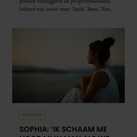
politiek verslaggever en programmamaker,
bekend van onder meer ‘Jinek’, ‘Beau’, ‘Renze’,
‘Humberto’ en ‘RTL Tonight’, vertelt dat juist
zijn opvoeding de basis vormde voor zijn
carrière. Nog altijd kan hij voor advies bij
zijn zus terecht.
VRIENDIN
SOPHIA: ‘IK SCHAAM ME