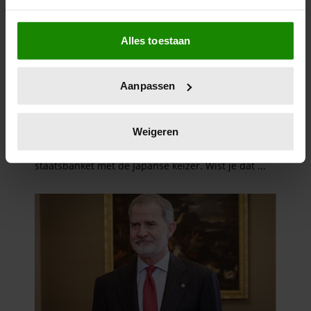
Als u het toestaat, willen we ook graag:
Alles toestaan
Informatie verzamelen over uw geografische
locatie, die tot een paar meter nauwkeurig kan zijn
Uw apparaat identificeren door het actief te
Aanpassen
scannen op specifieke eigenschappen (fingerprinting)
Lees meer over hoe uw persoonlijke gegevens worden
verwerkt en stel uw voorkeuren in het
detailgedeelte
in.
Weigeren
U kunt uw toestemming op elk moment wijzigen of
intrekken in de Cookieverklaring.
We gebruiken cookies om content en advertenties te
personaliseren, om functies voor social media te bieden
en om ons websiteverkeer te analyseren. Ook delen we
informatie over uw gebruik van onze site met onze
partners voor social media, adverteren en analyse. Deze
partners kunnen deze gegevens combineren met andere
informatie die u aan ze heeft verstrekt of die ze hebben