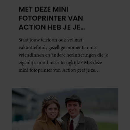
MET DEZE MINI
FOTOPRINTER VAN
ACTION HEB JE JE
FAVORIETE FOTO’S BINNEN
Staat jouw telefoon ook vol met
ÉÉN MINUUT IN HANDEN
vakantiefoto’s, gezellige momenten met
vriendinnen en andere herinneringen die je
eigenlijk nooit meer terugkijkt? Met deze
mini fotoprinter van Action geef je ze
eindelijk een plekje buiten je camerarol. En
het leuke: binnen één minuut heb je jouw foto
al in handen.