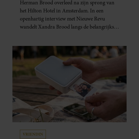
GEBOREN”
Herman Brood overleed na zijn sprong van
het Hilton Hotel in Amsterdam. In een
openhartig interview met Nieuwe Revu
wandelt Xandra Brood langs de belangrijkste
plekken uit hun gezamenlijke verleden.
Vooral de woning aan de Lange
Leidsedwarsstraat roept een stortvloed aan
herinneringen op. Daar begon hun leven
samen en werd dochter Lola geboren.
VRIENDIN