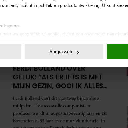
 content, inzicht in publiek en productontwikkeling. U kunt kiez
 ook graag:
 over uw geografische locatie, die tot een paar meter nauwkeuri
eren door het actief te scannen op specifieke eigenschappen (fing
onlijke gegevens worden verwerkt en stel uw voorkeuren in he
Aanpassen
PARTY
jzigen of intrekken in de Cookieverklaring.
FERDI BOLLAND OVER
ent en advertenties te personaliseren, om functies voor social
GELUK: “ALS ER IETS IS MET
. Ook delen we informatie over uw gebruik van onze site met on
e. Deze partners kunnen deze gegevens combineren met andere i
MIJN GEZIN, GOOI IK ALLES
erzameld op basis van uw gebruik van hun services. U gaat akk
UIT MIJN AGENDA”
Ferdi Bolland viert dit jaar twee bijzondere
mijlpalen. De succesvolle componist en
producer wordt in augustus zeventig jaar en zit
bovendien al 55 jaar in de muziekindustrie. In