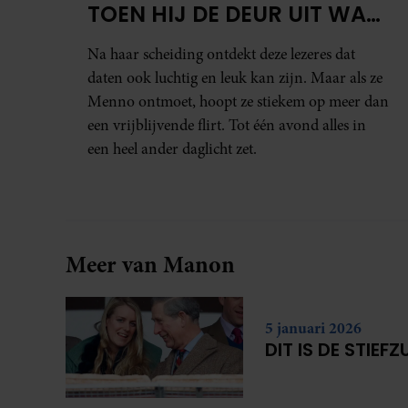
TOEN HIJ DE DEUR UIT WAS,
BESEFTE IK WAT ER ECHT
Na haar scheiding ontdekt deze lezeres dat
WAS GEBEURD’
daten ook luchtig en leuk kan zijn. Maar als ze
Menno ontmoet, hoopt ze stiekem op meer dan
een vrijblijvende flirt. Tot één avond alles in
een heel ander daglicht zet.
Meer van Manon
5 januari 2026
DIT IS DE STIEF