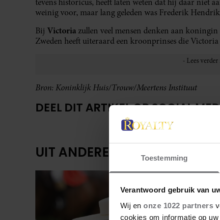
tevens historicus, heeft laten weten dat hij daar nie
weinig voor, maar lang geleden was Frederik Hendrik
Victoria
Bij
zullen veel mensen denken aan koningin V
Zweden heeft uiteraard een kroonprinses die Victoria h
Bron: Koninklijk Huis/Trouw/Meertens Instituut
DEEL DIT ARTIKEL OP SOCIAL MED
UIT ANDERE MEDIA
Toestemming
Verantwoord gebruik van u
Wij en
onze 1022 partners
v
cookies om informatie op uw 