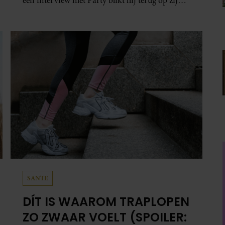
een interview met Party blikt hij terug op zijn
indrukwekkende carrière, maar maakt hij
vooral duidelijk waar zijn prioriteiten
tegenwoordig liggen: zijn gezin.
SANTE
DÍT IS WAAROM TRAPLOPEN
ZO ZWAAR VOELT (SPOILER: