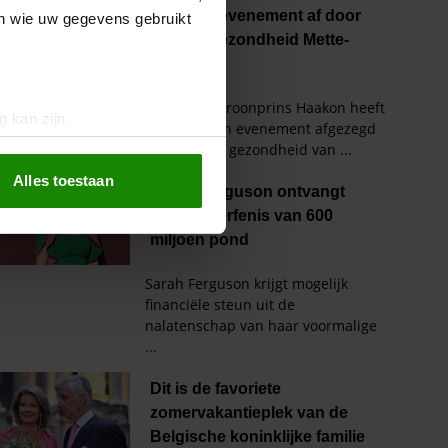
en wie uw gegevens gebruikt
g kan zijn
erprinting)
t
detailgedeelte
in. U kunt uw
Alles toestaan
 media te bieden en om ons
ze partners voor social
nformatie die u aan ze heeft
oord met onze cookies als u