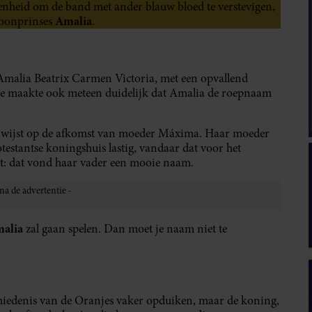
enheid om de band met ander blauw bloed te verstevigen,
Amalia
roonprinses
.
Amalia Beatrix Carmen Victoria, met een opvallend
 Die maakte ook meteen duidelijk dat Amalia de roepnaam
wijst op de afkomst van moeder Máxima. Haar moeder
testantse koningshuis lastig, vandaar dat voor het
elst: dat vond haar vader een mooie naam.
alia
zal gaan spelen. Dan moet je naam niet te
hiedenis van de Oranjes vaker opduiken, maar de koning,