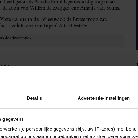
t aan heeft gedacht. Amalia komt tegenwoordig nog maar
, de zoon van Willem de Zwijger, ene Amalia van Solms.
e
ictoria, die in de 19
eeuw op de Britse troon zat.
eet, voluit Victoria Ingrid Alice Désirée.
IA!
Details
Advertentie-instellingen
w gegevens
erwerken je persoonlijke gegevens (bijv. uw IP-adres) met behul
apparaat op te slaan en te gebruiken met als doel gepersonalise