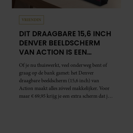
VRIENDIN
DIT DRAAGBARE 15,6 INCH
DENVER BEELDSCHERM
VAN ACTION IS EEN
GAMECHANGER VOOR
Of je nu thuiswerkt, veel onderweg bent of
THUISWERKERS ÉN BINGE-
graag op de bank gamet: het Denver
WATCHERS
draagbare beeldscherm (15,6 inch) van
Action maakt alles zóveel makkelijker. Voor
maar € 69,95 krijg je een extra scherm dat je
letterlijk overal mee naartoe kunt nemen…
en dat is in tijden van hybride werken echt
geen overbodige luxe.