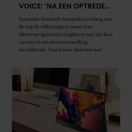
VOICE: ‘NA EEN OPTREDEN
MOEST IK IN DE AUTO
Samantha Steenwijk timmerde jarenlang aan
KOTSEN’
de weg als volkszangeres, maar twee
televisieprogramma’s zorgden ervoor dat haar
carrière in een stroomversnelling
terechtkwam. Vooral haar deelname aan ‘The
Voice of Holland’ bleek grote gevolgen te
hebben.