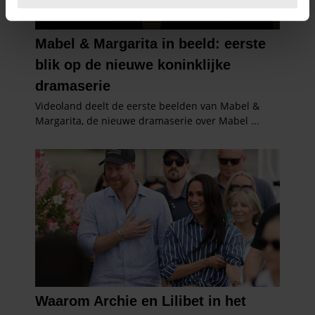
U kunt uw toestemming op elk moment wijzigen of
intrekken in de Cookieverklaring.
We gebruiken cookies om content en advertenties te
personaliseren, om functies voor social media te bieden
en om ons websiteverkeer te analyseren. Ook delen we
informatie over uw gebruik van onze site met onze
partners voor social media, adverteren en analyse. Deze
partners kunnen deze gegevens combineren met andere
informatie die u aan ze heeft verstrekt of die ze hebben
verzameld op basis van uw gebruik van hun services. U
gaat akkoord met onze cookies als u onze website blijft
gebruiken.