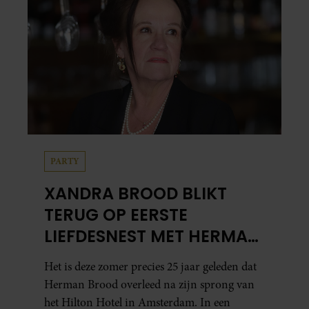
PARTY
XANDRA BROOD BLIKT
TERUG OP EERSTE
LIEFDESNEST MET HERMAN
BROOD: “HIER IS LOLA
Het is deze zomer precies 25 jaar geleden dat
GEBOREN”
Herman Brood overleed na zijn sprong van
het Hilton Hotel in Amsterdam. In een