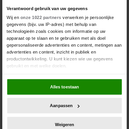
Verantwoord gebruik van uw gegevens
Wij en
onze 1022 partners
verwerken je persoonlijke
gegevens (bijv. uw IP-adres) met behulp van
technologieën zoals cookies om informatie op uw
apparaat op te slaan en te gebruiken met als doel
gepersonaliseerde advertenties en content, metingen aan
advertenties en content, inzicht in publiek en
productontwikkeling. U kunt kiezen wie uw gegevens
gebruikt en met welke doelen.
Als u het toestaat, willen we ook graag:
Alles toestaan
Informatie verzamelen over uw geografische
locatie, die tot een paar meter nauwkeurig kan zijn
Uw apparaat identificeren door het actief te
Aanpassen
scannen op specifieke eigenschappen (fingerprinting)
Lees meer over hoe uw persoonlijke gegevens worden
verwerkt en stel uw voorkeuren in het
detailgedeelte
in.
Weigeren