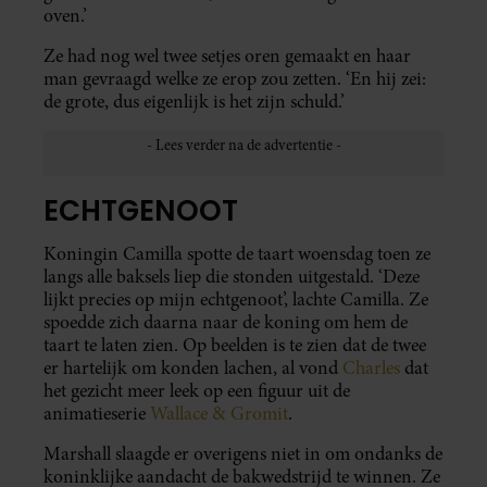
oven.’
Ze had nog wel twee setjes oren gemaakt en haar
man gevraagd welke ze erop zou zetten. ‘En hij zei:
de grote, dus eigenlijk is het zijn schuld.’
ECHTGENOOT
Koningin Camilla spotte de taart woensdag toen ze
langs alle baksels liep die stonden uitgestald. ‘Deze
lijkt precies op mijn echtgenoot’, lachte Camilla. Ze
spoedde zich daarna naar de koning om hem de
taart te laten zien. Op beelden is te zien dat de twee
er hartelijk om konden lachen, al vond
Charles
dat
het gezicht meer leek op een figuur uit de
animatieserie
Wallace & Gromit
.
Marshall slaagde er overigens niet in om ondanks de
koninklijke aandacht de bakwedstrijd te winnen. Ze