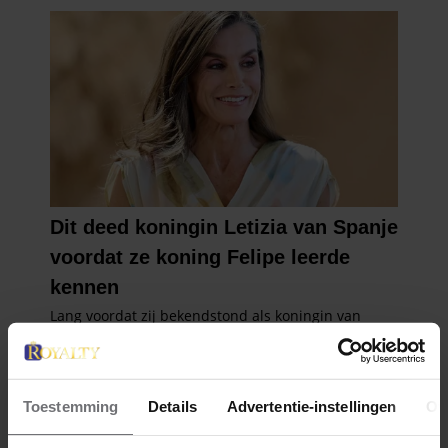
Toestemming
Details
Advertentie-instellingen
Ov