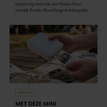
openhartig interview met Nieuwe Revu
wandelt Xandra Brood langs de belangrijkste
plekken uit hun gezamenlijke verleden.
Vooral de woning aan de Lange
Leidsedwarsstraat roept een stortvloed aan
herinneringen op. Daar begon hun leven
samen en werd dochter Lola geboren.
VRIENDIN
MET DEZE MINI