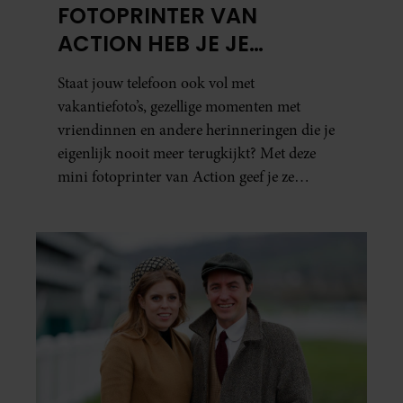
FOTOPRINTER VAN
ACTION HEB JE JE
FAVORIETE FOTO’S BINNEN
Staat jouw telefoon ook vol met
ÉÉN MINUUT IN HANDEN
vakantiefoto’s, gezellige momenten met
vriendinnen en andere herinneringen die je
eigenlijk nooit meer terugkijkt? Met deze
mini fotoprinter van Action geef je ze
eindelijk een plekje buiten je camerarol. En
het leuke: binnen één minuut heb je jouw foto
al in handen.