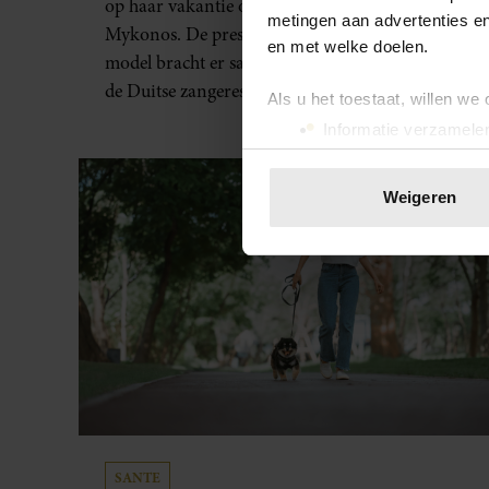
op haar vakantie op het Griekse eiland
metingen aan advertenties en
Mykonos. De presentatrice, actrice en het
en met welke doelen.
model bracht er samen met haar beste vriendin,
de Duitse zangeres en ondernemer Beate van
Als u het toestaat, willen we
Baal, een week door. Op sociale media deelt
Informatie verzamelen
Sylvie Meis prachtige foto’s van de
Uw apparaat identific
zonovergoten bestemming én vertelt ze hoe
Lees meer over hoe uw perso
Weigeren
bijzonder de reis voor haar is geweest.
toestemming op elk moment wi
We gebruiken cookies om cont
websiteverkeer te analyseren
media, adverteren en analys
verstrekt of die ze hebben v
onze website blijft gebruiken.
SANTE