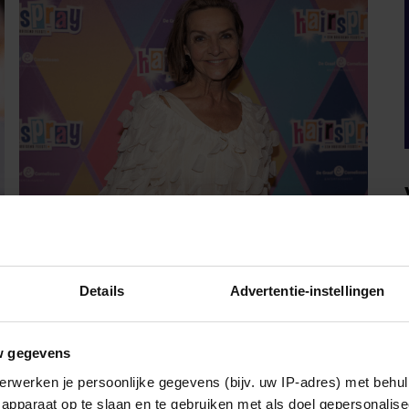
WEEKEND
MARISKA VAN KOLCK LAAT
Details
Advertentie-instellingen
BLOKKADE LOS: ‘IK STA
WEER OPEN’
w gegevens
erwerken je persoonlijke gegevens (bijv. uw IP-adres) met behul
Mariska van Kolck is al drie jaar vrijgezel.
apparaat op te slaan en te gebruiken met als doel gepersonalise