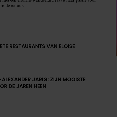
on met een enorme wanderlust. Naast haar passie voor
 in de natuur.
IETE RESTAURANTS VAN ELOISE
-ALEXANDER JARIG: ZIJN MOOISTE
OR DE JAREN HEEN