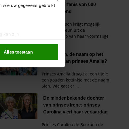
en wie uw gegevens gebruikt
g kan zijn
erprinting)
t
detailgedeelte
in. U kunt uw
Alles toestaan
 media te bieden en om ons
ze partners voor social
nformatie die u aan ze heeft
oord met onze cookies als u