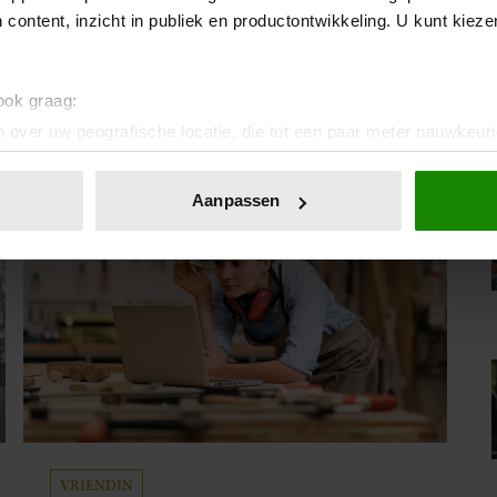
Lange tijd had ze geen ruimte om iemand beter
 content, inzicht in publiek en productontwikkeling. U kunt kiez
te leren kennen, vertelt ze deze week in
Weekend. Inmiddels is dat veranderd. “Als ik
een interessante man ontmoet, zou ik dat heel
 ook graag:
leuk vinden.”
 over uw geografische locatie, die tot een paar meter nauwkeuri
eren door het actief te scannen op specifieke eigenschappen (fing
onlijke gegevens worden verwerkt en stel uw voorkeuren in he
Aanpassen
jzigen of intrekken in de Cookieverklaring.
ent en advertenties te personaliseren, om functies voor social
. Ook delen we informatie over uw gebruik van onze site met on
e. Deze partners kunnen deze gegevens combineren met andere i
erzameld op basis van uw gebruik van hun services. U gaat akk
VRIENDIN