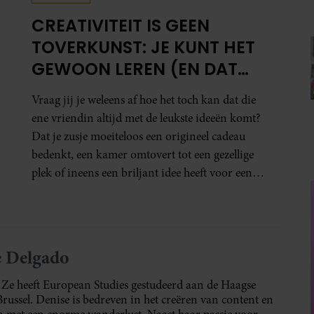
CREATIVITEIT IS GEEN
TOVERKUNST: JE KUNT HET
GEWOON LEREN (EN DAT
DOE JE ZO)
Vraag jij je weleens af hoe het toch kan dat die
ene vriendin altijd met de leukste ideeën komt?
Dat je zusje moeiteloos een origineel cadeau
bedenkt, een kamer omtovert tot een gezellige
plek of ineens een briljant idee heeft voor een
feestje? Of dat je buurman van een oude
plantenpot een hippe lamp weet te maken,
terwijl jij om de haverklap naar je sleutels loopt
te zoeken.
e Delgado
5. Ze heeft European Studies gestudeerd aan de Haagse
ssel. Denise is bedreven in het creëren van content en